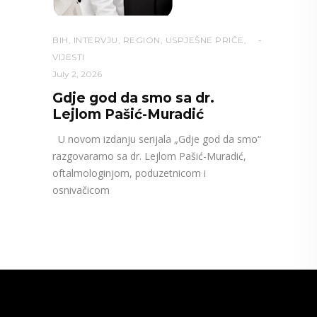
BIH
,
INTERVJU
,
REGION
,
USPJEŠNE PRIČE
,
VIJESTI
July 2, 2026
Gdje god da smo sa dr.
Lejlom Pašić-Muradić
U novom izdanju serijala „Gdje god da smo“
razgovaramo sa dr. Lejlom Pašić-Muradić,
oftalmologinjom, poduzetnicom i
osnivačicom