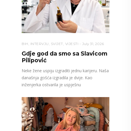
BIH
,
INTERVJU
,
SVIJET
,
VIJESTI
July 31, 2026
Gdje god da smo sa Slavicom
Pilipović
Neke žene uspiju izgraditi jednu karijeru. Naša
današnja gošća izgradila je dvije. Kao
inženjerka ostvarila je uspješnu