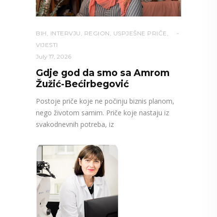
BIH
,
INTERVJU
,
REGION
,
USPJEŠNE PRIČE
,
VIJESTI
July 17, 2026
Gdje god da smo sa Amrom
Žužić-Bećirbegović
Postoje priče koje ne počinju biznis planom,
nego životom samim. Priče koje nastaju iz
svakodnevnih potreba, iz