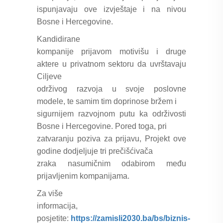
ispunjavaju ove izvještaje i na nivou
Bosne i Hercegovine.
Kandidirane
kompanije prijavom motivišu i druge
aktere u privatnom sektoru da uvrštavaju
Ciljeve
održivog razvoja u svoje poslovne
modele, te samim tim doprinose bržem i
sigurnijem razvojnom putu ka održivosti
Bosne i Hercegovine. Pored toga, pri
zatvaranju poziva za prijavu, Projekt ove
godine dodjeljuje tri prečišćivača
zraka nasumičnim odabirom među
prijavljenim kompanijama.
Za više
informacija,
posjetite:
https://zamisli2030.ba/bs/biznis-