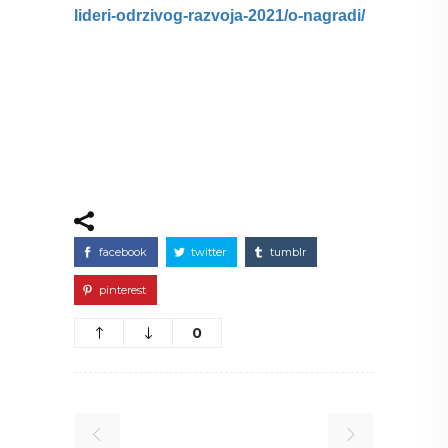
lideri-odrzivog-razvoja-2021/o-nagradi/
facebook
twitter
tumblr
pinterest
0