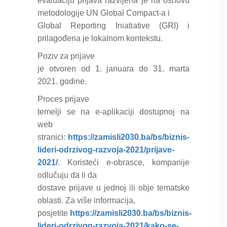
evaluaciju prijava razvijena je na osnovu
metodologije UN Global Compact-a i
Global Reporting Iniatiative (GRI) i
prilagođena je lokalnom kontekstu.
Poziv za prijave
je otvoren od 1. januara do 31. marta
2021. godine.
Proces prijave
temelji se na e-aplikaciji dostupnoj na
web
stranici:
https://zamisli2030.ba/bs/biznis-
lideri-odrzivog-razvoja-2021/prijave-
2021/
. Koristeći e-obrasce, kompanije
odlučuju da li da
dostave prijave u jednoj ili obje tematske
oblasti. Za više informacija,
posjetite
https://zamisli2030.ba/bs/biznis-
lideri-odrzivog-razvoja-2021/kako-se-