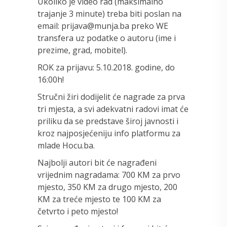
Ukoliko je video rad (maksimalno
trajanje 3 minute) treba biti poslan na
email: prijava@munja.ba preko WE
transfera uz podatke o autoru (ime i
prezime, grad, mobitel).
ROK za prijavu: 5.10.2018. godine, do
16:00h!
Stručni žiri dodijelit će nagrade za prva
tri mjesta, a svi adekvatni radovi imat će
priliku da se predstave široj javnosti i
kroz najposjećeniju info platformu za
mlade Hocu.ba.
Najbolji autori bit će nagrađeni
vrijednim nagradama: 700 KM za prvo
mjesto, 350 KM za drugo mjesto, 200
KM za treće mjesto te 100 KM za
četvrto i peto mjesto!