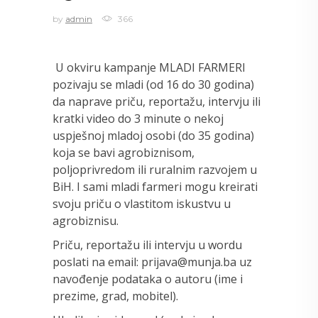
by
admin
366
U okviru kampanje MLADI FARMERI
pozivaju se mladi (od 16 do 30 godina)
da naprave priču, reportažu, intervju ili
kratki video do 3 minute o nekoj
uspješnoj mladoj osobi (do 35 godina)
koja se bavi agrobiznisom,
poljoprivredom ili ruralnim razvojem u
BiH. I sami mladi farmeri mogu kreirati
svoju priču o vlastitom iskustvu u
agrobiznisu.
Priču, reportažu ili intervju u wordu
poslati na email: prijava@munja.ba uz
navođenje podataka o autoru (ime i
prezime, grad, mobitel).