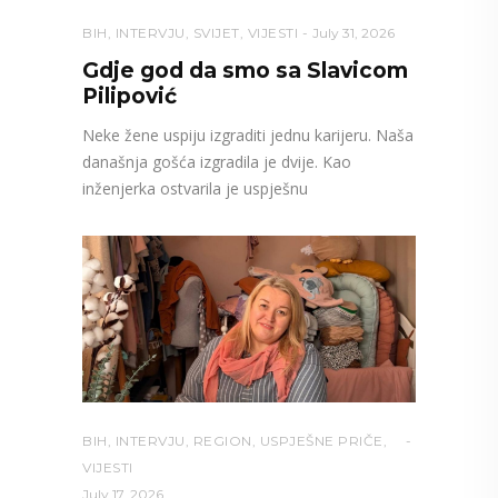
BIH
,
INTERVJU
,
SVIJET
,
VIJESTI
July 31, 2026
Gdje god da smo sa Slavicom
Pilipović
Neke žene uspiju izgraditi jednu karijeru. Naša
današnja gošća izgradila je dvije. Kao
inženjerka ostvarila je uspješnu
BIH
,
INTERVJU
,
REGION
,
USPJEŠNE PRIČE
,
VIJESTI
July 17, 2026