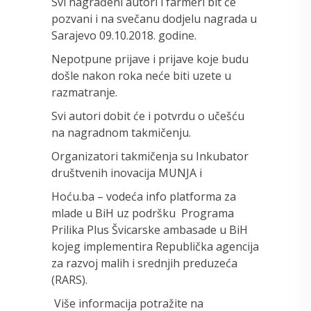
Svi nagrađeni autori i farmeri bit će
pozvani i na svečanu dodjelu nagrada u
Sarajevo 09.10.2018. godine.
Nepotpune prijave i prijave koje budu
došle nakon roka neće biti uzete u
razmatranje.
Svi autori dobit će i potvrdu o učešću
na nagradnom takmičenju.
Organizatori takmičenja su Inkubator
društvenih inovacija MUNJA i
Hoću.ba – vodeća info platforma za
mlade u BiH uz podršku Programa
Prilika Plus Švicarske ambasade u BiH
kojeg implementira Republička agencija
za razvoj malih i srednjih preduzeća
(RARS).
Više informacija potražite na