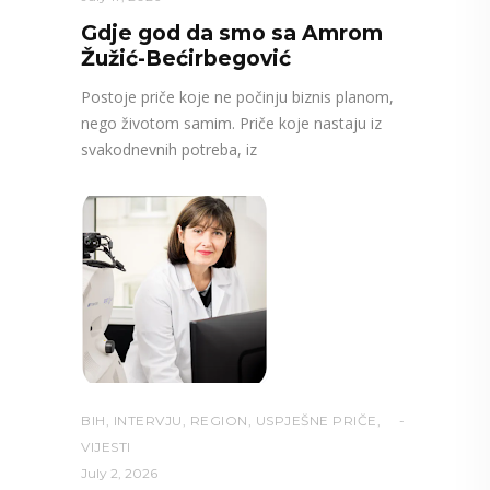
Gdje god da smo sa Amrom
Žužić-Bećirbegović
Postoje priče koje ne počinju biznis planom,
nego životom samim. Priče koje nastaju iz
svakodnevnih potreba, iz
BIH
,
INTERVJU
,
REGION
,
USPJEŠNE PRIČE
,
VIJESTI
July 2, 2026