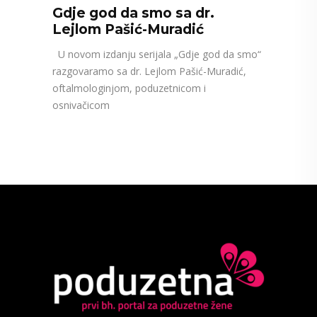
Gdje god da smo sa dr.
Lejlom Pašić-Muradić
U novom izdanju serijala „Gdje god da smo“
razgovaramo sa dr. Lejlom Pašić-Muradić,
oftalmologinjom, poduzetnicom i
osnivačicom