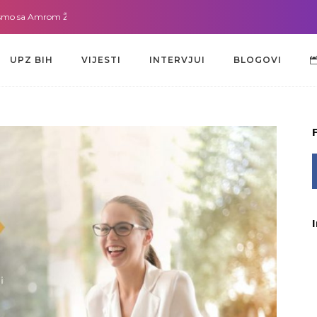
 Amrom Žužić-Bećirbegović
Gdje god da smo sa dr. Lejlom Pašić-Muradić
UPZ BIH
VIJESTI
INTERVJUI
BLOGOVI
UPZ BIH
VIJESTI
INTERVJUI
BLOGOVI