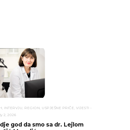
H
,
INTERVJU
,
REGION
,
USPJEŠNE PRIČE
,
VIJESTI
ly 2, 2026
dje god da smo sa dr. Lejlom