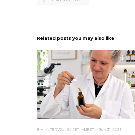
Related posts you may also like
BIH
,
INTERVJU
,
SVIJET
,
VIJESTI
July 31, 2026