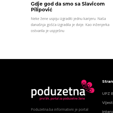
Gdje god da smo sa Slavicom
Pilipović
Neke žene uspiju izgraditi jednu karijeru. Naša
današnja gošća izgradila je dvije. Kao inženjerka
ostvarila je uspješnu
Stran
UPZ B
Vijest
Poduzetna.ba informativni je portal
Interv