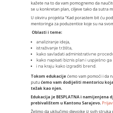
kažete na to da vam pomognemo da naučite
se u konkretan plan, ciljeve tako da sutra m
U okviru projekta “Kad porastem bit ću pod
mentoringa za poduzentice koje su na svo
Oblasti i teme:
analiziranje ideja,
istraživanje tržišta,
kako savladati administrativne procedur
kako napisati biznis plan i uspješno ga 
i na kraju kako izgraditi brend.
Tokom edukacije
ćemo vam pomoći i da nap
putu
ćemo vam dodijeliti mentoricu koja
težak kao njen.
Edukacija je BESPLATNA i namijenjena 
prebivalištem u Kantonu Sarajevo.
Prijav
Želimo da uključimo djevojke iz svih struka