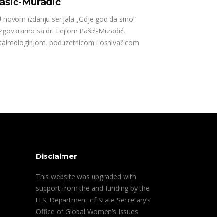
ašić-Muradić
novom izdanju serijala „Gdje god da smo“
zgovaramo sa dr. Lejlom Pašić-Muradić,
talmologinjom, poduzetnicom i osnivačicom
Disclaimer
This website was upgraded with
support from the and funding by the
U.S. Department of State Secretary’s
Office of Global Women’s Issues