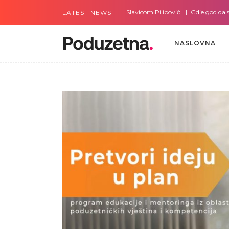
Gdje god da smo sa Slavicom Pilipović
Gdje god da smo sa
LATEST NEWS
NASLOVNA
NASLOVNA