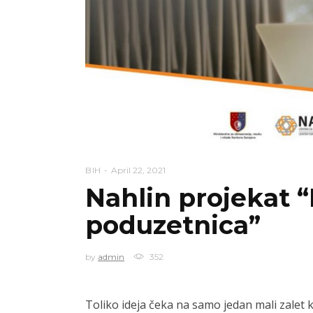
BIH
April 22, 2021
Nahlin projekat 
poduzetnica”
by
admin
352
Toliko ideja čeka na samo jedan mali zalet k