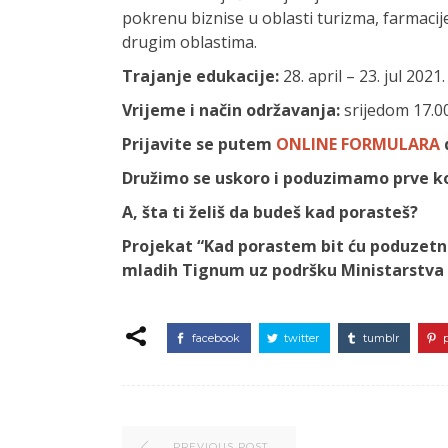
pokrenu biznise u oblasti turizma, farmacij
drugim oblastima.
Trajanje edukacije:
28. april – 23. jul 2021.
Vrijeme i način održavanja:
srijedom 17.00
Prijavite se putem
ONLINE FORMULARA
d
Družimo se uskoro i poduzimamo prve k
A, šta ti želiš da budeš kad porasteš?
Projekat “Kad porastem bit ću poduzetn
mladih Tignum uz podršku Ministarstva 
facebook
twitter
tumblr
PREVIOUS POST