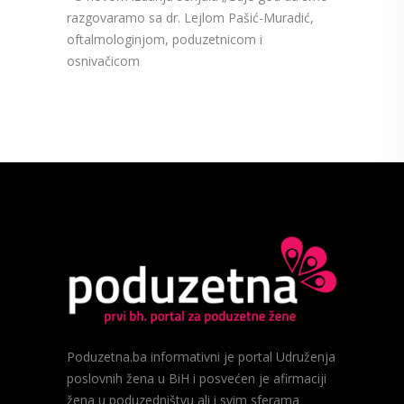
razgovaramo sa dr. Lejlom Pašić-Muradić,
oftalmologinjom, poduzetnicom i
osnivačicom
Poduzetna.ba informativni je portal Udruženja
poslovnih žena u BiH i posvećen je afirmaciji
žena u poduzedništvu ali i svim sferama