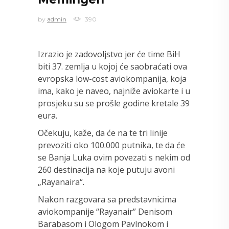
by
admin
390
Izrazio je zadovoljstvo jer će time BiH
biti 37. zemlja u kojoj će saobraćati ova
evropska low-cost aviokompanija, koja
ima, kako je naveo, najniže aviokarte i u
prosjeku su se prošle godine kretale 39
eura.
Očekuju, kaže, da će na te tri linije
prevoziti oko 100.000 putnika, te da će
se Banja Luka ovim povezati s nekim od
260 destinacija na koje putuju avoni
„Rayanaira“.
Nakon razgovara sa predstavnicima
aviokompanije “Rayanair” Denisom
Barabasom i Ologom Pavlnokom i