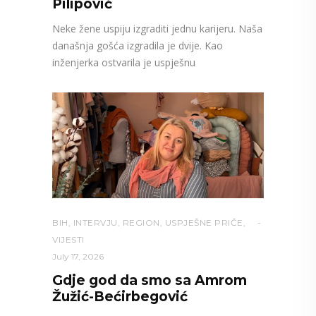
Pilipović
Neke žene uspiju izgraditi jednu karijeru. Naša
današnja gošća izgradila je dvije. Kao
inženjerka ostvarila je uspješnu
BIH
,
INTERVJU
,
REGION
,
USPJEŠNE PRIČE
,
VIJESTI
July 17, 2026
Gdje god da smo sa Amrom
Žužić-Bećirbegović