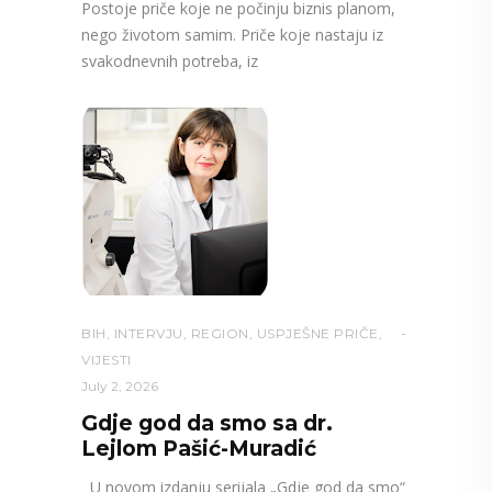
Postoje priče koje ne počinju biznis planom,
nego životom samim. Priče koje nastaju iz
svakodnevnih potreba, iz
BIH
,
INTERVJU
,
REGION
,
USPJEŠNE PRIČE
,
VIJESTI
July 2, 2026
Gdje god da smo sa dr.
Lejlom Pašić-Muradić
U novom izdanju serijala „Gdje god da smo“