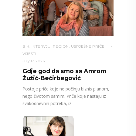
BIH
,
INTERVJU
,
REGION
,
USPJEŠNE PRIČE
,
VIJESTI
July 17, 2026
Gdje god da smo sa Amrom
Žužić-Bećirbegović
Postoje priče koje ne počinju biznis planom,
nego životom samim. Priče koje nastaju iz
svakodnevnih potreba, iz