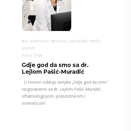
BIH
,
INTERVJU
,
REGION
,
USPJEŠNE PRIČE
,
VIJESTI
July 2, 2026
Gdje god da smo sa dr.
Lejlom Pašić-Muradić
U novom izdanju serijala „Gdje god da smo“
razgovaramo sa dr. Lejlom Pašić-Muradić,
oftalmologinjom, poduzetnicom i
osnivačicom