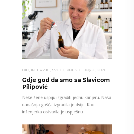
BIH
,
INTERVJU
,
SVIJET
,
VIJESTI
July 31, 2026
Gdje god da smo sa Slavicom
Pilipović
Neke žene uspiju izgraditi jednu karijeru. Naša
današnja gošća izgradila je dvije. Kao
inženjerka ostvarila je uspješnu