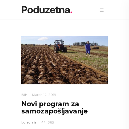
BIH
March 12, 2019
Novi program za
samozapošljavanje
by
admin
368