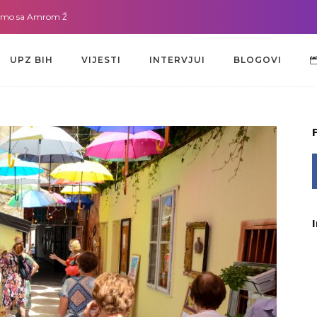
a Amrom Žužić-Bećirbegović
Gdje god da smo sa dr. Lejlom Pašić-Muradić
UPZ BIH
VIJESTI
INTERVJUI
BLOGOVI
UPZ BIH
VIJESTI
INTERVJUI
BLOGOVI