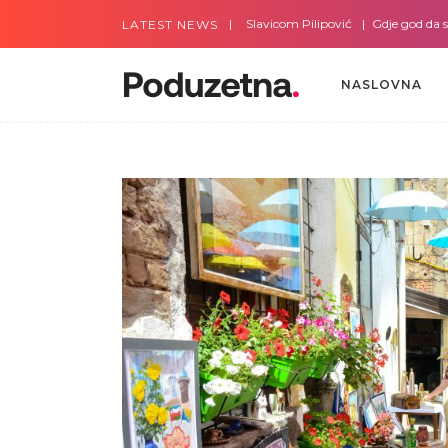
Gdje god da smo sa Slavicom Pilipović
Gdje god da smo s
LATEST NEWS
NASLOVNA
NASLOVNA