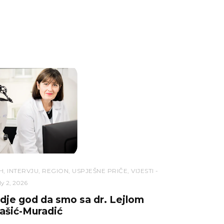
H
,
INTERVJU
,
REGION
,
USPJEŠNE PRIČE
,
VIJESTI
ly 2, 2026
dje god da smo sa dr. Lejlom
ašić-Muradić