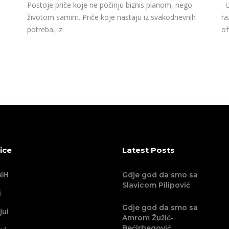
Postoje priče koje ne počinju biznis planom, nego
U 
životom samim. Priče koje nastaju iz svakodnevnih
ra
potreba, iz
of
ice
Latest Posts
IH
Gdje god da smo sa
Slavicom Pilipović
i
Gdje god da smo sa
jui
Amrom Žužić-
Bećirbegović