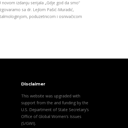
novom izdanju serijala „Gdje god da smo“
zgovaramo sa dr. Lejlom Pašić-Muradić,
talmologinjom, poduzetnicom i osnivačicom
Disclaimer
This website was upgraded with
support from the and funding by the
U.S. Department of State Secretary’s
Office of Global Women’s Issues
(S/GWI).