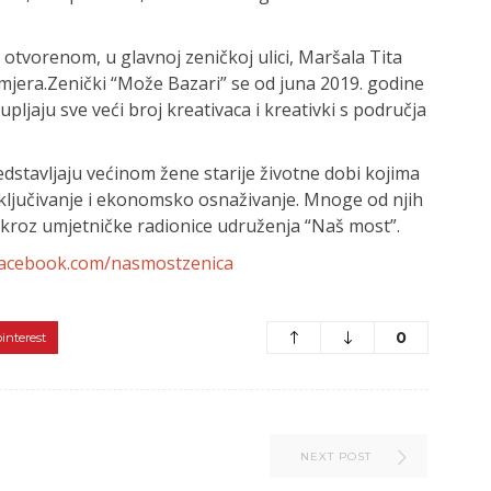
 otvorenom, u glavnoj zeničkoj ulici, Maršala Tita
 mjera.Zenički “Može Bazari” se od juna 2019. godine
ljaju sve veći broj kreativaca i kreativki s područja
stavljaju većinom žene starije životne dobi kojima
ljučivanje i ekonomsko osnaživanje. Mnoge od njih
 kroz umjetničke radionice udruženja “Naš most”.
facebook.com/nasmostzenica
0
pinterest
NEXT POST