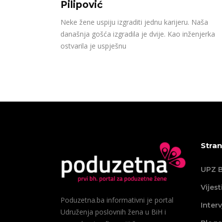
Pilipović
Neke žene uspiju izgraditi jednu karijeru. Naša
današnja gošća izgradila je dvije. Kao inženjerka
ostvarila je uspješnu
Stran
UPZ B
Vijest
Poduzetna.ba informativni je portal
Interv
Udruženja poslovnih žena u BiH i