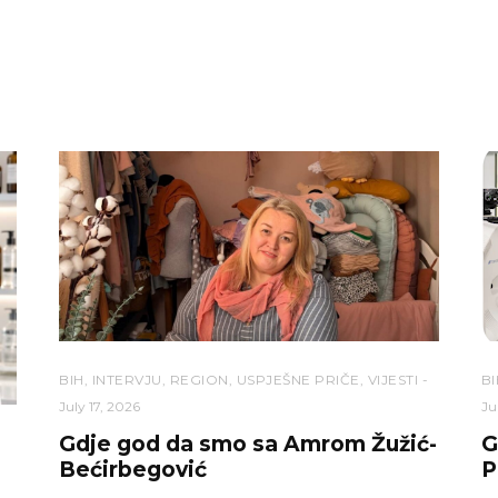
BIH
,
INTERVJU
,
REGION
,
USPJEŠNE PRIČE
,
VIJESTI
BI
July 17, 2026
Ju
Gdje god da smo sa Amrom Žužić-
G
Bećirbegović
P