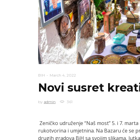
BIH
March 4, 2022
Novi susret kreat
by
admin
361
Zeničko udruženje “Naš most” 5. i 7. marta
rukotvorina i umjetnina. Na Bazaru će se pre
drugih gradova BiH sa svojim slikama, lut