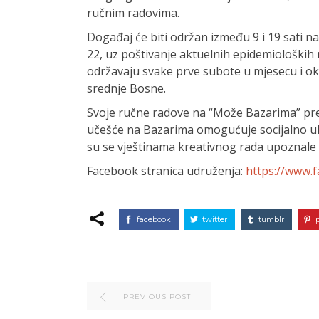
ručnim radovima.
Događaj će biti održan između 9 i 19 sati na
22, uz poštivanje aktuelnih epidemioloških
održavaju svake prve subote u mjesecu i okup
srednje Bosne.
Svoje ručne radove na “Može Bazarima” pred
učešće na Bazarima omogućuje socijalno uk
su se vještinama kreativnog rada upoznale
Facebook stranica udruženja:
https://www.
facebook
twitter
tumblr
PREVIOUS POST