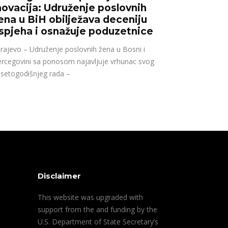
novacija: Udruženje poslovnih
ena u BiH obilježava deceniju
spjeha i osnažuje poduzetnice
rajevo – Udruženje poslovnih žena u Bosni i
rcegovini sa ponosom najavljuje vrhunac svog
setogodišnjeg rada –
Disclaimer
This website was upgraded with
support from the and funding by the
U.S. Department of State Secretary’s