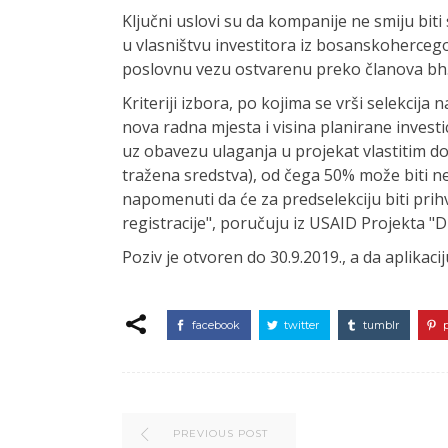
Ključni uslovi su da kompanije ne smiju biti s
u vlasništvu investitora iz bosanskohercego
poslovnu vezu ostvarenu preko članova bh.
Kriteriji izbora, po kojima se vrši selekcija 
nova radna mjesta i visina planirane invest
uz obavezu ulaganja u projekat vlastitim d
tražena sredstva), od čega 50% može biti ne
napomenuti da će za predselekciju biti prih
registracije", poručuju iz USAID Projekta "D
Poziv je otvoren do 30.9.2019., a da aplikac
facebook
twitter
tumblr
PREVIOUS POST