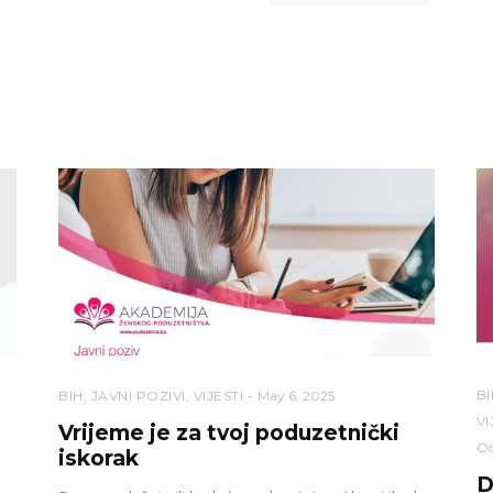
BI
BIH
,
JAVNI POZIVI
,
VIJESTI
May 6, 2025
VI
Vrijeme je za tvoj poduzetnički
Oc
iskorak
D