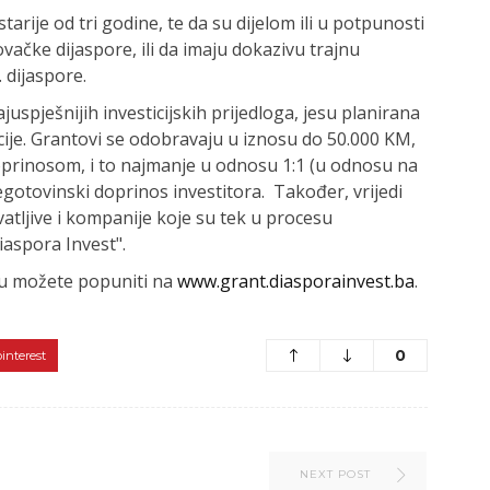
tarije od tri godine, te da su dijelom ili u potpunosti
vačke dijaspore, ili da imaju dokazivu trajnu
 dijaspore.
najuspješnijih investicijskih prijedloga, jesu planirana
icije. Grantovi se odobravaju u iznosu do 50.000 KM,
oprinosom, i to najmanje u odnosu 1:1 (u odnosu na
gotovinski doprinos investitora. Također, vrijedi
vatljive i kompanije koje su tek u procesu
iaspora Invest".
iju možete popuniti na
www.grant.diasporainvest.ba
.
0
pinterest
NEXT POST