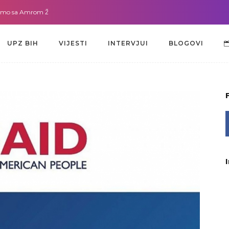
a Amrom Žužić-Bećirbegović
Gdje god da smo sa dr. Lejlom Pašić-Muradić
UPZ BIH
VIJESTI
INTERVJUI
BLOGOVI
UPZ BIH
VIJESTI
INTERVJUI
BLOGOVI