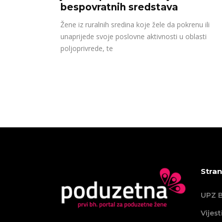
bespovratnih sredstava
Žene iz ruralnih sredina koje žele da pokrenu ili
unaprijede svoje poslovne aktivnosti u oblasti
poljoprivrede, te
Stran
UPZ B
Vijest