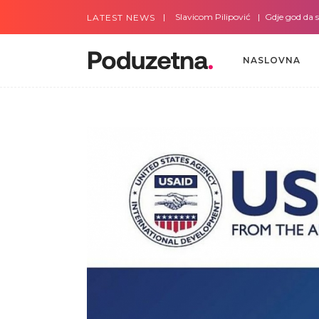
Gdje god da smo sa Slavicom Pilipović
Gdje god da smo s
LATEST NEWS
NASLOVNA
NASLOVNA