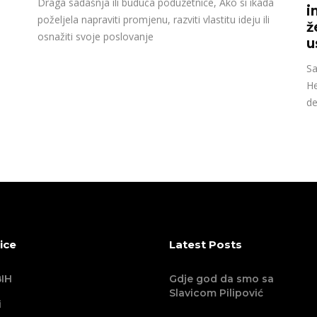
Draga sadašnja ili buduća poduzetnice, Ako si ikada
i
poželjela napraviti promjenu, razviti vlastitu ideju ili
ž
osnažiti svoje poslovanje
u
Sa
He
de
ice
Latest Posts
IH
Gdje god da smo sa
Slavicom Pilipović
i