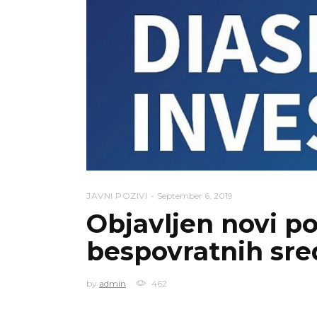
JAVNI POZIVI
September 6, 2019
Objavljen novi po
bespovratnih sre
by
admin
462