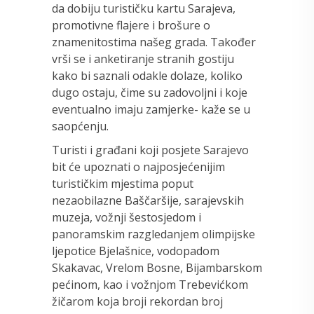
da dobiju turističku kartu Sarajeva,
promotivne flajere i brošure o
znamenitostima našeg grada. Također
vrši se i anketiranje stranih gostiju
kako bi saznali odakle dolaze, koliko
dugo ostaju, čime su zadovoljni i koje
eventualno imaju zamjerke- kaže se u
saopćenju.
Turisti i građani koji posjete Sarajevo
bit će upoznati o najposjećenijim
turističkim mjestima poput
nezaobilazne Baščaršije, sarajevskih
muzeja, vožnji šestosjedom i
panoramskim razgledanjem olimpijske
ljepotice Bjelašnice, vodopadom
Skakavac, Vrelom Bosne, Bijambarskom
pećinom, kao i vožnjom Trebevićkom
žičarom koja broji rekordan broj