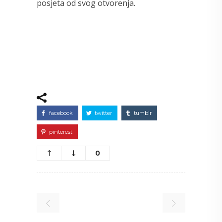
posjeta od svog otvorenja.
facebook
twitter
tumblr
pinterest
0