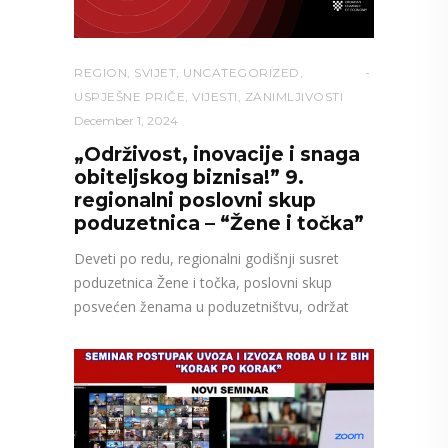
REGION
,
SVIJET
,
UNCATEGORIZED
,
USPJEŠNE PRIČE
,
VIJESTI
,
ZANIMLJIVOSTI
December 1, 2024
„Održivost, inovacije i snaga
obiteljskog biznisa!” 9.
regionalni poslovni skup
poduzetnica – “Žene i točka”
Deveti po redu, regionalni godišnji susret
poduzetnica Žene i točka, poslovni skup
posvećen ženama u poduzetništvu, održat