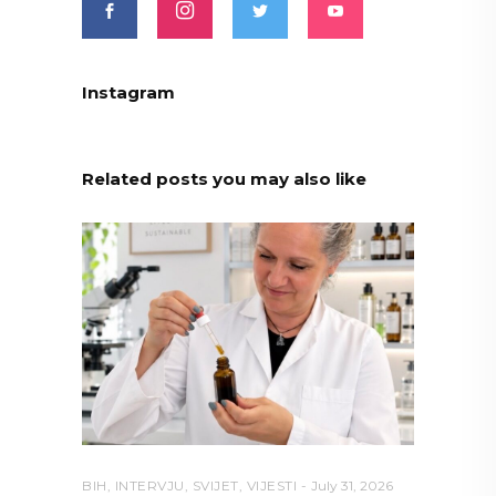
Instagram
Related posts you may also like
BIH
,
INTERVJU
,
SVIJET
,
VIJESTI
July 31, 2026