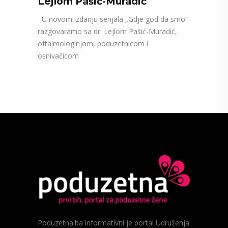
Lejlom Pašić-Muradić
U novom izdanju serijala „Gdje god da smo“
razgovaramo sa dr. Lejlom Pašić-Muradić,
oftalmologinjom, poduzetnicom i
osnivačicom
Poduzetna.ba informativni je portal Udruženja