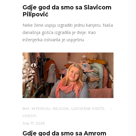
Gdje god da smo sa Slavicom
Pilipović
Neke žene uspiju izgraditi jednu karijeru. Naša
današnja gošća izgradila je dvije. Kao
inženjerka ostvarila je uspješnu
BIH
,
INTERVJU
,
REGION
,
USPJEŠNE PRIČE
,
VIJESTI
July 17, 2026
Gdje god da smo sa Amrom