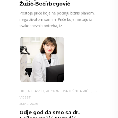
Žužić-Bećirbegović
Postoje priče koje ne počinju biznis planom,
nego životom samim. Priče koje nastaju iz
svakodnevnih potreba, iz
BIH
,
INTERVJU
,
REGION
,
USPJEŠNE PRIČE
,
VIJESTI
July 2, 2026
Gdje god da smo sa dr.