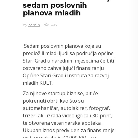
sedam poslovnih
planova mladih
by
admin
415
Sedam poslovnih planova koje su
predložili mladi ljudi sa područja općine
Stari Grad u narednim mjesecima će biti
ostvareno zahvaljujući finansiranju
Općine Stari Grad i Instituta za razvoj
mladih KULT.
Za njihove startup biznise, bit će
pokrenuti obrti kao što su
automehaničar, autolakirer, fotograf,
frizer, ali i izrada video igrica i 3D print,
te otvorena veterinarska apoteka.
Ukupan iznos predviđen za finansiranje
ovih projekata je 40.000 KM, a u