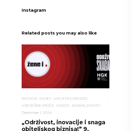
Instagram
Related posts you may also like
REGION
,
SVIJET
,
UNCATEGORIZED
,
USPJEŠNE PRIČE
,
VIJESTI
,
ZANIMLJIVOSTI
December 1, 2024
„Održivost, inovacije i snaga
obiteljskog biznisa!” 9.