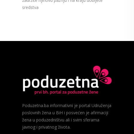
zadržite njihovu pažnju i na kraju dobijete
sredstva
Poduzetna.ba informativni je portal Udruženja
poslovnih žena u BiH i posvećen je afirmaciji
žena u poduzedništvu ali i svim sferama
javnog i privatnog života.