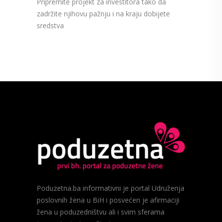
Pripremite projekt za investitora tako da
zadržite njihovu pažnju i na kraju dobijete
sredstva
Poduzetna.ba informativni je portal Udruženja
poslovnih žena u BiH i posvećen je afirmaciji
žena u poduzedništvu ali i svim sferama