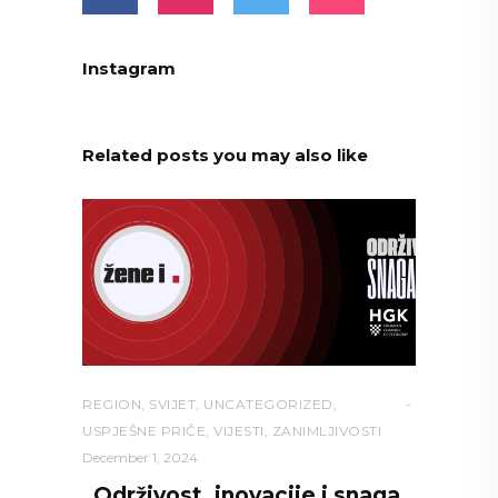
Instagram
Related posts you may also like
REGION
,
SVIJET
,
UNCATEGORIZED
,
USPJEŠNE PRIČE
,
VIJESTI
,
ZANIMLJIVOSTI
December 1, 2024
„Održivost, inovacije i snaga