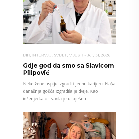
BIH
,
INTERVJU
,
SVIJET
,
VIJESTI
July 31, 2026
Gdje god da smo sa Slavicom
Pilipović
Neke žene uspiju izgraditi jednu karijeru. Naša
današnja gošća izgradila je dvije. Kao
inženjerka ostvarila je uspješnu