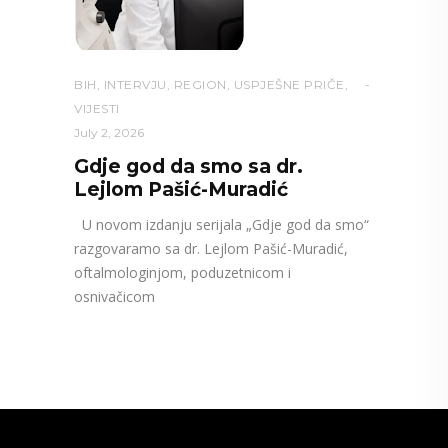
BIH
,
INTERVJU
,
REGION
,
USPJEŠNE PRIČE
,
VIJESTI
July 2, 2026
Gdje god da smo sa dr.
Lejlom Pašić-Muradić
U novom izdanju serijala „Gdje god da smo“
razgovaramo sa dr. Lejlom Pašić-Muradić,
oftalmologinjom, poduzetnicom i
osnivačicom