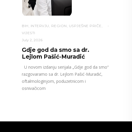
BIH
,
INTERVJU
,
REGION
,
USPJEŠNE PRIČE
,
VIJESTI
July 2, 2026
Gdje god da smo sa dr.
Lejlom Pašić-Muradić
U novom izdanju serijala „Gdje god da smo“
razgovaramo sa dr. Lejlom Pašić-Muradić,
oftalmologinjom, poduzetnicom i
osnivačicom