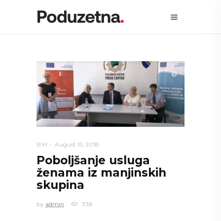
BIH
August 15, 2018
Poboljšanje usluga
ženama iz manjinskih
skupina
by
admin
338