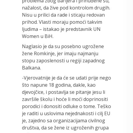
problema zbog barijera i prinuđene su,
nažalost, da žive pod kontrolom drugih.
Nisu u prilici da rade i sticaju redovan
prihod. Vlasti moraju pomoći takvim
ljudima – istakao je predstavnik UN
Women u BiH.
Naglasio je da su posebno ugrožene
žene Romkinje, jer imaju najmanju
stopu zaposlenosti u regiji zapadnog
Balkana.
-Vjerovatnije je da će se udati prije nego
što napune 18 godina, dakle, kao
djevojčice, i postavlja se pitanje jesu li
završile školu i hoće li moći doprinositi
porodici i donositi odluke o tome. Teško
je raditi u uslovima nejednakosti i cilj EU
je, zajedno sa organizacijama civilnog
društva, da se žene iz ugroženih grupa