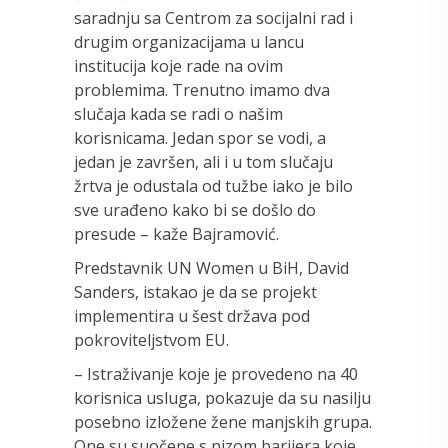
saradnju sa Centrom za socijalni rad i
drugim organizacijama u lancu
institucija koje rade na ovim
problemima. Trenutno imamo dva
slučaja kada se radi o našim
korisnicama. Jedan spor se vodi, a
jedan je završen, ali i u tom slučaju
žrtva je odustala od tužbe iako je bilo
sve urađeno kako bi se došlo do
presude – kaže Bajramović.
Predstavnik UN Women u BiH, David
Sanders, istakao je da se projekt
implementira u šest država pod
pokroviteljstvom EU.
– Istraživanje koje je provedeno na 40
korisnica usluga, pokazuje da su nasilju
posebno izložene žene manjskih grupa.
One su suočene s nizom barijera koje