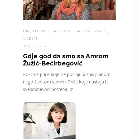
BIH
,
INTERVJU
,
REGION
,
USPJEŠNE PRIČE
,
VIJESTI
July 17, 2026
Gdje god da smo sa Amrom
Žužić-Bećirbegović
Postoje priče koje ne počinju biznis planom,
nego životom samim. Priče koje nastaju iz
svakodnevnih potreba, iz