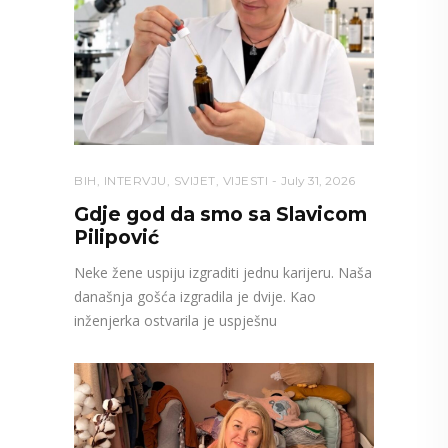
BIH
,
INTERVJU
,
SVIJET
,
VIJESTI
July 31, 2026
Gdje god da smo sa Slavicom
Pilipović
Neke žene uspiju izgraditi jednu karijeru. Naša
današnja gošća izgradila je dvije. Kao
inženjerka ostvarila je uspješnu