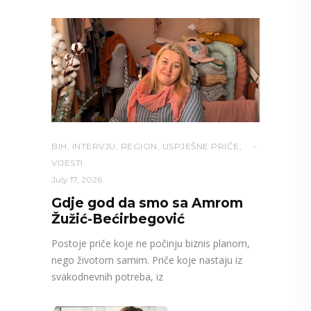
BIH
,
INTERVJU
,
REGION
,
USPJEŠNE PRIČE
,
VIJESTI
July 17, 2026
Gdje god da smo sa Amrom
Žužić-Bećirbegović
Postoje priče koje ne počinju biznis planom,
nego životom samim. Priče koje nastaju iz
svakodnevnih potreba, iz