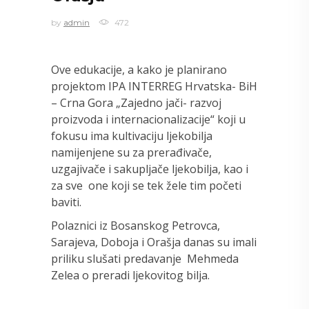
by
admin
472
Ove edukacije, a kako je planirano
projektom IPA INTERREG Hrvatska- BiH
– Crna Gora „Zajedno jači- razvoj
proizvoda i internacionalizacije“ koji u
fokusu ima kultivaciju ljekobilja
namijenjene su za prerađivače,
uzgajivače i sakupljače ljekobilja, kao i
za sve one koji se tek žele tim početi
baviti.
Polaznici iz Bosanskog Petrovca,
Sarajeva, Doboja i Orašja danas su imali
priliku slušati predavanje Mehmeda
Zelea o preradi ljekovitog bilja.