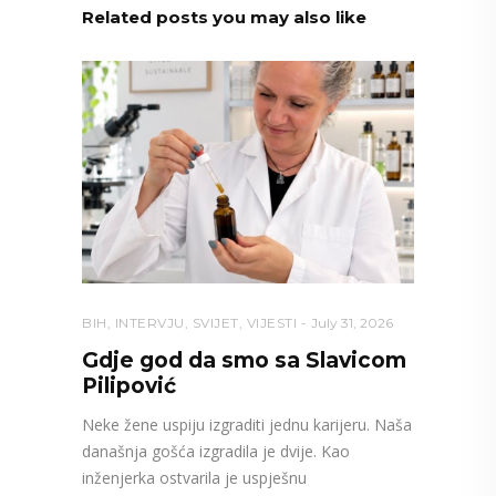
Related posts you may also like
BIH
,
INTERVJU
,
SVIJET
,
VIJESTI
July 31, 2026
Gdje god da smo sa Slavicom
Pilipović
Neke žene uspiju izgraditi jednu karijeru. Naša
današnja gošća izgradila je dvije. Kao
inženjerka ostvarila je uspješnu