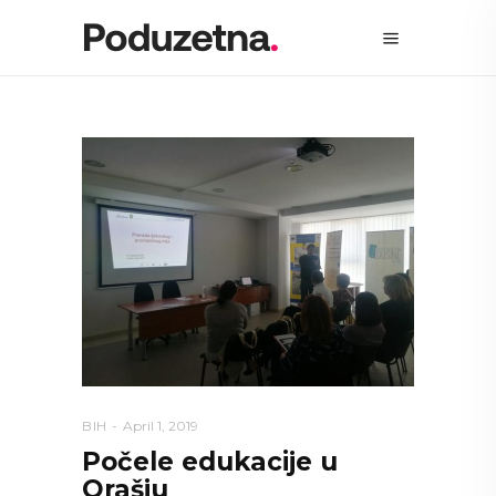
BIH
April 1, 2019
Počele edukacije u
Orašju