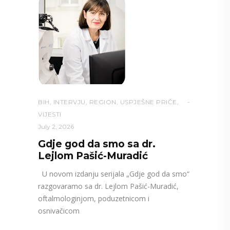
BIH
,
INTERVJU
,
REGION
,
USPJEŠNE PRIČE
,
VIJESTI
July 2, 2026
Gdje god da smo sa dr.
Lejlom Pašić-Muradić
U novom izdanju serijala „Gdje god da smo“
razgovaramo sa dr. Lejlom Pašić-Muradić,
oftalmologinjom, poduzetnicom i
osnivačicom