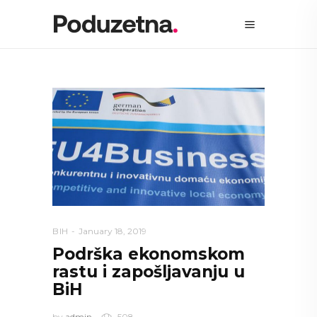
BIH
January 18, 2019
Podrška ekonomskom
rastu i zapošljavanju u
BiH
by
admin
508