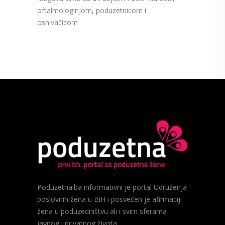
oftalmologinjom, poduzetnicom i
osnivačicom
Poduzetna.ba informativni je portal Udruženja
poslovnih žena u BiH i posvećen je afirmaciji
žena u poduzedništvu ali i svim sferama
javnog i privatnog života.