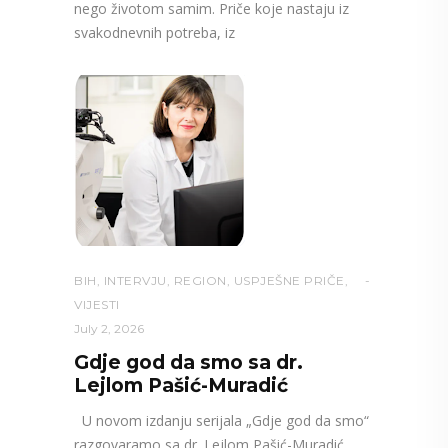
nego životom samim. Priče koje nastaju iz
svakodnevnih potreba, iz
BIH
,
INTERVJU
,
REGION
,
USPJEŠNE PRIČE
,
VIJESTI
July 2, 2026
Gdje god da smo sa dr.
Lejlom Pašić-Muradić
U novom izdanju serijala „Gdje god da smo“
razgovaramo sa dr. Lejlom Pašić-Muradić,