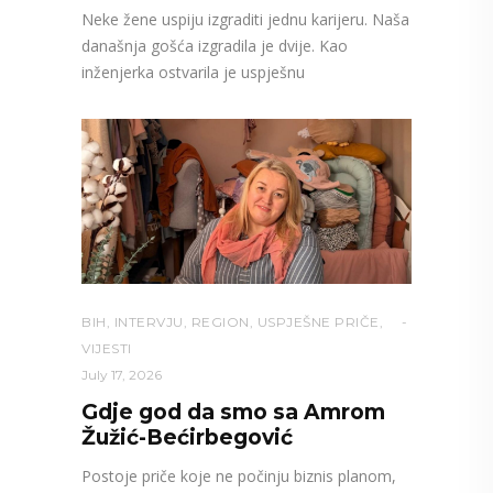
Neke žene uspiju izgraditi jednu karijeru. Naša
današnja gošća izgradila je dvije. Kao
inženjerka ostvarila je uspješnu
BIH
,
INTERVJU
,
REGION
,
USPJEŠNE PRIČE
,
VIJESTI
July 17, 2026
Gdje god da smo sa Amrom
Žužić-Bećirbegović
Postoje priče koje ne počinju biznis planom,