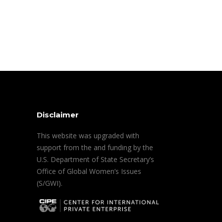
Disclaimer
This website was upgraded with
support from the and funding by the
U.S. Department of State Secretary’s
Office of Global Women’s Issues
(S/GWI).