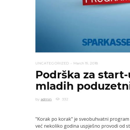
UNCATEGORIZED
March 19, 2018
Podrška za start
mladih poduzetn
by
admin
332
"Korak po korak" je sveobuhvatni program 
već nekoliko godina uspješno provodi od st