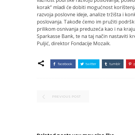
korak“ mladi će dobiti mogućnost korišten
razvoja poslovne ideje, analize tržišta i ko
poslovanja. Takođe ćemo im pružiti podršku
prilikom osnivanja preduzeća kao i na kraju p
Sparkasse Bank, te na taj način nastaviti kr
Puljić, direktor Fondacije Mozaik.
facebook
twitter
tumblr
PREVIOUS POST