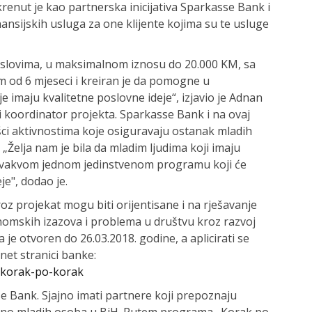
krenut je kao partnerska inicijativa Sparkasse Bank i
nansijskih usluga za one klijente kojima su te usluge
uslovima, u maksimalnom iznosu do 20.000 KM, sa
m od 6 mjeseci i kreiran je da pomogne u
maju kvalitetne poslovne ideje“, izjavio je Adnan
i koordinator projekta. Sparkasse Bank i na ovaj
šci aktivnostima koje osiguravaju ostanak mladih
 „Želja nam je bila da mladim ljudima koji imaju
ovakvom jednom jedinstvenom programu koji će
je", dodao je.
oz projekat mogu biti orijentisane i na rješavanje
onomskih izazova i problema u društvu kroz razvoj
 je otvoren do 26.03.2018. godine, a aplicirati se
net stranici banke:
/korak-po-korak
e Bank. Sjajno imati partnere koji prepoznaju
bno mladih osoba u BiH. Putem programa „Korak po