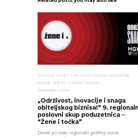
Related posts you may also like
REGION
,
SVIJET
,
UNCATEGORIZED
,
USPJEŠNE
PRIČE
,
VIJESTI
,
ZANIMLJIVOSTI
December 1, 2024
„Održivost, inovacije i snaga
obiteljskog biznisa!” 9. regionaln
poslovni skup poduzetnica –
“Žene i točka”
Deveti po redu, regionalni godišnji susret