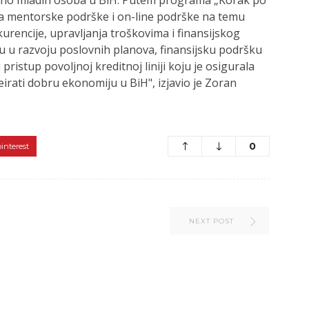
ja mentorske podrške i on-line podrške na temu
nkurencije, upravljanja troškovima i finansijskog
 u razvoju poslovnih planova, finansijsku podršku
ristup povoljnoj kreditnoj liniji koju je osigurala
eirati dobru ekonomiju u BiH", izjavio je Zoran
0
pinterest
NEXT POST