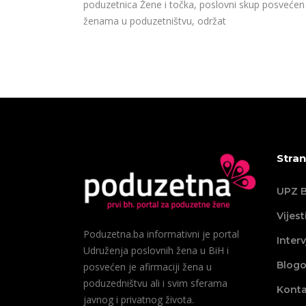
poduzetnica Žene i točka, poslovni skup posvećen
ženama u poduzetništvu, održat
Stran
UPZ B
Vijest
Poduzetna.ba informativni je portal
Interv
Udruženja poslovnih žena u BiH i
Blogo
posvećen je afirmaciji žena u
poduzedništvu ali i svim sferama
Konta
javnog i privatnog života.