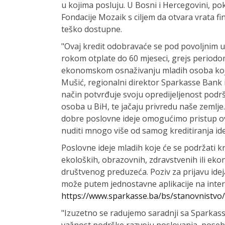
u kojima posluju. U Bosni i Hercegovini, po
Fondacije Mozaik s ciljem da otvara vrata fi
teško dostupne.
"Ovaj kredit odobravaće se pod povoljnim 
rokom otplate do 60 mjeseci, grejs periodo
ekonomskom osnaživanju mladih osoba koje i
Mušić, regionalni direktor Sparkasse Bank 
način potvrđuje svoju opredijeljenost podr
osoba u BiH, te jačaju privredu naše zemlje.
dobre poslovne ideje omogućimo pristup 
nuditi mnogo više od samog kreditiranja ide
Poslovne ideje mladih koje će se podržati kr
ekoloških, obrazovnih, zdravstvenih ili ek
društvenog preduzeća. Poziv za prijavu ideja
može putem jednostavne aplikacije na inter
https://www.sparkasse.ba/bs/stanovnistvo
"Izuzetno se radujemo saradnji sa Sparkass
važnost podrške razvoju poslovanja, pose