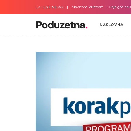
Gdje god da smo sa Slavicom Pilipović
Gdje god da smo s
LATEST NEWS
NASLOVNA
NASLOVNA