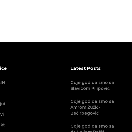
ice
Latest Posts
IH
Gdje god da smo sa
Slavicom Pilipović
i
Gdje god da smo sa
jui
Amrom Žužić-
Bećirbegović
vi
kt
Gdje god da smo sa