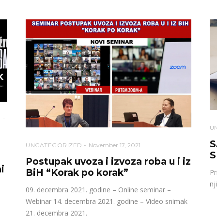
U
S
UNCATEGORIZED
November 17, 2021
S
Postupak uvoza i izvoza roba u i iz
i
BiH “Korak po korak”
Pr
nj
09. decembra 2021. godine – Online seminar –
Webinar 14. decembra 2021. godine – Video snimak
21. decembra 2021.