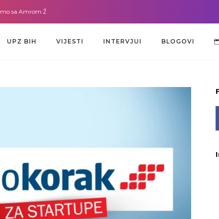
a Amrom Žužić-Bećirbegović
Gdje god da smo sa dr. Lejlom Pašić-Muradić
UPZ BIH
VIJESTI
INTERVJUI
BLOGOVI
UPZ BIH
VIJESTI
INTERVJUI
BLOGOVI