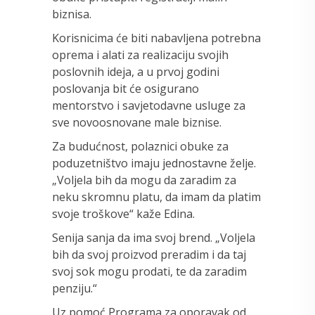
biznisa.
Korisnicima će biti nabavljena potrebna
oprema i alati za realizaciju svojih
poslovnih ideja, a u prvoj godini
poslovanja bit će osigurano
mentorstvo i savjetodavne usluge za
sve novoosnovane male biznise.
Za budućnost, polaznici obuke za
poduzetništvo imaju jednostavne želje.
„Voljela bih da mogu da zaradim za
neku skromnu platu, da imam da platim
svoje troškove“ kaže Edina.
Senija sanja da ima svoj brend. „Voljela
bih da svoj proizvod preradim i da taj
svoj sok mogu prodati, te da zaradim
penziju.“
Uz pomoć Programa za oporavak od