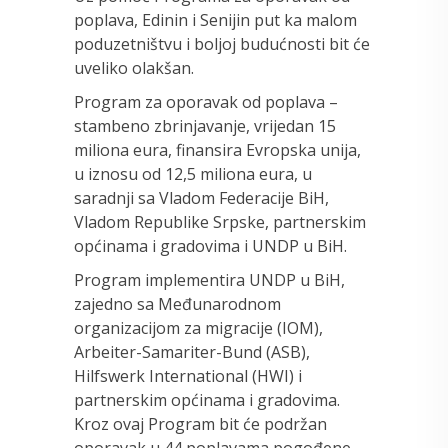
poplava, Edinin i Senijin put ka malom
poduzetništvu i boljoj budućnosti bit će
uveliko olakšan.
Program za oporavak od poplava –
stambeno zbrinjavanje, vrijedan 15
miliona eura, finansira Evropska unija,
u iznosu od 12,5 miliona eura, u
saradnji sa Vladom Federacije BiH,
Vladom Republike Srpske, partnerskim
općinama i gradovima i UNDP u BiH.
Program implementira UNDP u BiH,
zajedno sa Međunarodnom
organizacijom za migracije (IOM),
Arbeiter-Samariter-Bund (ASB),
Hilfswerk International (HWI) i
partnerskim općinama i gradovima.
Kroz ovaj Program bit će podržan
oporavak u 44 poplavama pogođene