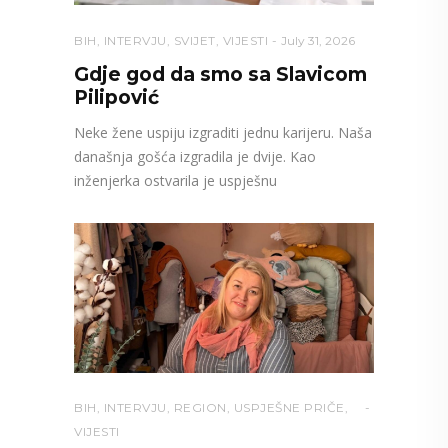
BIH
,
INTERVJU
,
SVIJET
,
VIJESTI
July 31, 2026
Gdje god da smo sa Slavicom
Pilipović
Neke žene uspiju izgraditi jednu karijeru. Naša
današnja gošća izgradila je dvije. Kao
inženjerka ostvarila je uspješnu
BIH
,
INTERVJU
,
REGION
,
USPJEŠNE PRIČE
,
VIJESTI