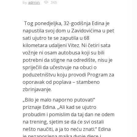
by
admin
365
Tog ponedjeljka, 32-godišnja Edina je
napustila svoj dom u Zavidovićima u pet
sati ujutro te se zaputila u 68
kilometara udaljeni Vitez. Ni četiri sata
vožnje ni osam autobusa koji su bili
potrebni da stigne na odredište, nisu je
spriječili da učestvuje na obuci o
poduzetništvu koju provodi Program za
oporavak od poplava – stambeno
zbrinjavanje.
„Bilo je malo naporno putovati“
priznaje Edina. „Ali kad se ujutro
probudim i pomislim da taj dan ne odem
na trening, sjetim se da će svi ostali
nešto naučiti, a ja to neću znati.“ Edina
je nezaposlena majka dvoje djece i