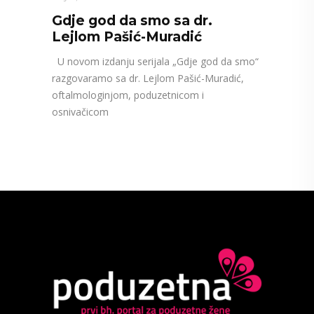
Gdje god da smo sa dr.
Lejlom Pašić-Muradić
U novom izdanju serijala „Gdje god da smo“
razgovaramo sa dr. Lejlom Pašić-Muradić,
oftalmologinjom, poduzetnicom i
osnivačicom