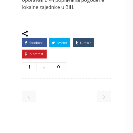
lokalne zajednice u BiH.
facebook
twitter
tumblr
pinterest
0