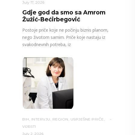
July 17, 2026
Gdje god da smo sa Amrom
Žužić-Bećirbegović
Postoje priče koje ne počinju biznis planom,
nego životom samim. Priče koje nastaju iz
svakodnevnih potreba, iz
BIH
,
INTERVJU
,
REGION
,
USPJEŠNE PRIČE
,
VIJESTI
July 2, 2026