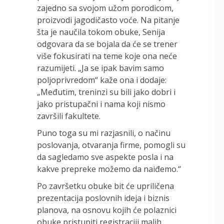
zajedno sa svojom užom porodicom,
proizvodi jagodičasto voće. Na pitanje
šta je naučila tokom obuke, Senija
odgovara da se bojala da će se trener
više fokusirati na teme koje ona neće
razumijeti. „Ja se ipak bavim samo
poljoprivredom“ kaže ona i dodaje:
„Međutim, treninzi su bili jako dobri i
jako pristupačni i nama koji nismo
završili fakultete.
Puno toga su mi razjasnili, o načinu
poslovanja, otvaranja firme, pomogli su
da sagledamo sve aspekte posla i na
kakve prepreke možemo da naiđemo.“
Po završetku obuke bit će upriličena
prezentacija poslovnih ideja i biznis
planova, na osnovu kojih će polaznici
obuke pristupiti registraciji malih