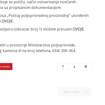
koje se potiču, način ostvarivanja novčanih
eva sa propisanom dokumentacijom.
sa „Poticaj poljoprivrednoj proizvodnji” utvrđenih
i
OVDJE
.
potporu (obrazac broj 1) možete preuzeti
OVDJE
.
titi u prostorije Ministarstva poljoprivrede,
antona ili na broj telefona, 034/ 200-364.
0
pinterest
NEXT POST