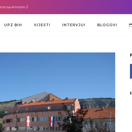
a Amrom Žužić-Bećirbegović
Gdje god da smo sa dr. Lejlom Pašić-Muradić
UPZ BIH
VIJESTI
INTERVJUI
BLOGOVI
UPZ BIH
VIJESTI
INTERVJUI
BLOGOVI