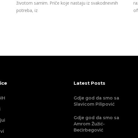
životom samim. Priče koje nastaju iz svakodnevnih
ra
potreba, iz
of
ice
Latest Posts
IH
Gdje god da smo sa
Slavicom Pilipović
i
Gdje god da smo sa
jui
Amrom Žužić-
Bećirbegović
vi