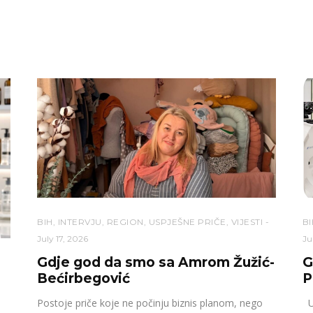
BIH
,
INTERVJU
,
REGION
,
USPJEŠNE PRIČE
,
VIJESTI
BI
July 17, 2026
Ju
Gdje god da smo sa Amrom Žužić-
G
Bećirbegović
P
Postoje priče koje ne počinju biznis planom, nego
U 