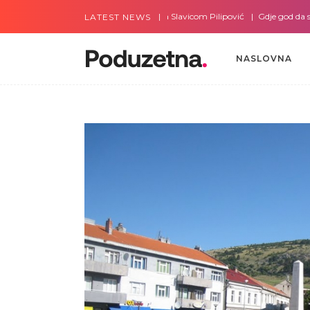
Gdje god da smo sa Slavicom Pilipović
Gdje god da smo s
LATEST NEWS
NASLOVNA
NASLOVNA