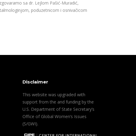
zgovaramo sa dr. Lejlom Pašić-Muradić,
talmologinjom, poduzetnicom i osnivačicom
Disclaimer
This website was upgraded with
support from the and funding by the
U.S. Department of State Secretary’s
Office of Global Women’s Issues
(S/GWI).