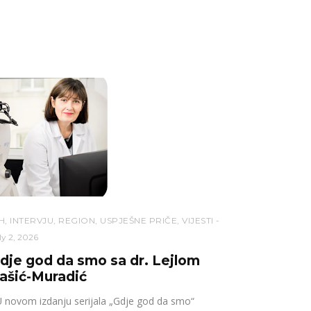
H
,
INTERVJU
,
REGION
,
USPJEŠNE PRIČE
,
VIJESTI
ly 2, 2026
dje god da smo sa dr. Lejlom
ašić-Muradić
novom izdanju serijala „Gdje god da smo“