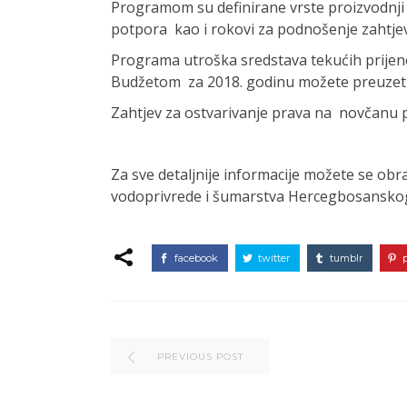
Programom su definirane vrste proizvodnji 
potpora kao i rokovi za podnošenje zahtj
Programa utroška sredstava tekućih prijeno
Budžetom za 2018. godinu možete preuzet
Zahtjev za ostvarivanje prava na novčanu 
Za sve detaljnije informacije možete se obra
vodoprivrede i šumarstva Hercegbosanskog k
facebook
twitter
tumblr
PREVIOUS POST