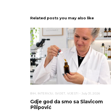
Related posts you may also like
BIH
,
INTERVJU
,
SVIJET
,
VIJESTI
July 31, 2026
Gdje god da smo sa Slavicom
Pilipović