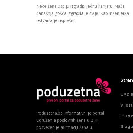
Neke žene uspiju izgraditi jednu karijeru. Naša
današnja gošća izgradila je dvije. Kao inženjerka
ostvarila je uspješnu
Stran
UPZ B
Vijest
Poduzetna.ba informativni je portal
Interv
Udruženja poslovnih žena u BiH i
Blogo
posvećen je afirmaciji žena u