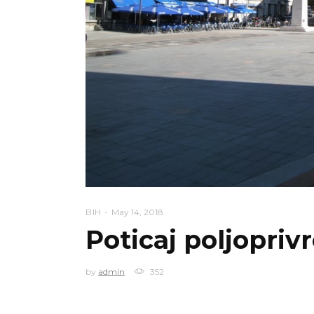
BIH
May 14, 2018
Poticaj poljopriv
by
admin
352