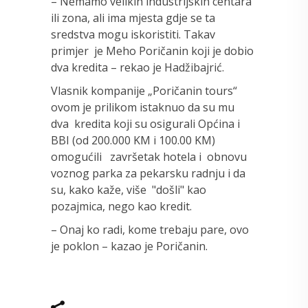
– Nemamo velikih industrijskih centara
ili zona, ali ima mjesta gdje se ta
sredstva mogu iskoristiti. Takav
primjer je Meho Poričanin koji je dobio
dva kredita – rekao je Hadžibajrić.
Vlasnik kompanije „Poričanin tours“
ovom je prilikom istaknuo da su mu
dva kredita koji su osigurali Općina i
BBI (od 200.000 KM i 100.00 KM)
omogućili završetak hotela i obnovu
voznog parka za pekarsku radnju i da
su, kako kaže, više "došli" kao
pozajmica, nego kao kredit.
– Onaj ko radi, kome trebaju pare, ovo
je poklon – kazao je Poričanin.