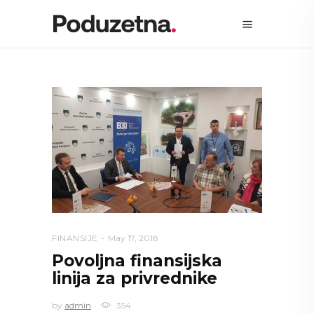
FINANSIJE
May 17, 2018
Povoljna finansijska
linija za privrednike
by
admin
354