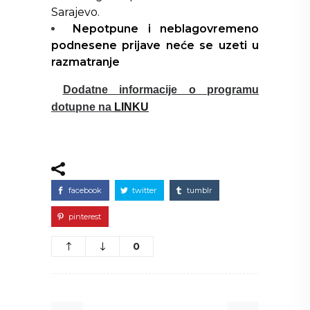
Sarajevo.
N
epotpune i neblagovremeno
podnesene prijave neće se uzeti u
razmatranje
Dodatne informacije o programu
dotupne na
LINKU
facebook
twitter
tumblr
pinterest
0