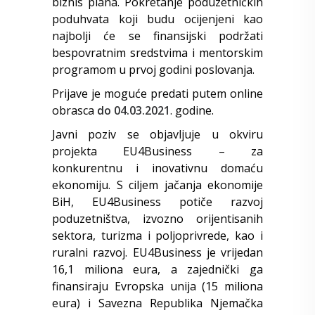
biznis plana. Pokretanje poduzetničkih
poduhvata koji budu ocijenjeni kao
najbolji će se finansijski podržati
bespovratnim sredstvima i mentorskim
programom u prvoj godini poslovanja.
Prijave je moguće predati putem online
obrasca
do 04.03.2021
. godine.
Javni poziv se objavljuje u okviru
projekta EU4Business – za
konkurentnu i inovativnu domaću
ekonomiju. S ciljem jačanja ekonomije
BiH, EU4Business potiče razvoj
poduzetništva, izvozno orijentisanih
sektora, turizma i poljoprivrede, kao i
ruralni razvoj. EU4Business je vrijedan
16,1 miliona eura, a zajednički ga
finansiraju Evropska unija (15 miliona
eura) i Savezna Republika Njemačka