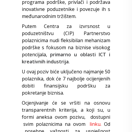
programa podrške, privlači i podržava
inovativne poduzetnike i povezuje ih s
međunarodnim tržištem.
Putem Centra za izvrsnost u
poduzetništvu (CIP) Partnerstvo
polaznicima nudi fleksibilan mehanizam
podrške s fokusom na biznise visokog
potencijala,
primarno u oblasti ICT i
kreativnih industrija
.
U ovaj poziv biće uključeno najmanje 50
polaznika, dok će 7 najbolje ocijenjenih
dobiti finansijsku podršku za
pokretanje biznisa.
Ocjenjivanje će se vršiti na osnovu
transparentnih kriterija, a koji su, u
formi aneksa ovom pozivu, dostupni
svim polaznicima na ovom
linku.
Od
posebne važnosti za uspješnost