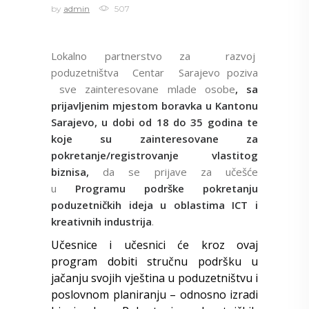
by
admin
507
Lokalno partnerstvo za razvoj
poduzetništva Centar Sarajevo poziva
sve zainteresovane mlade osobe
, sa
prijavljenim mjestom boravka u Kantonu
Sarajevo, u dobi od 18 do 35 godina te
koje su zainteresovane za
pokretanje/registrovanje vlastitog
biznisa,
da se prijave za učešće
u
Programu podrške pokretanju
poduzetničkih ideja u oblastima ICT i
kreativnih industrija
.
Učesnice i učesnici će kroz ovaj
program dobiti stručnu podršku u
jačanju svojih vještina u poduzetništvu i
poslovnom planiranju – odnosno izradi