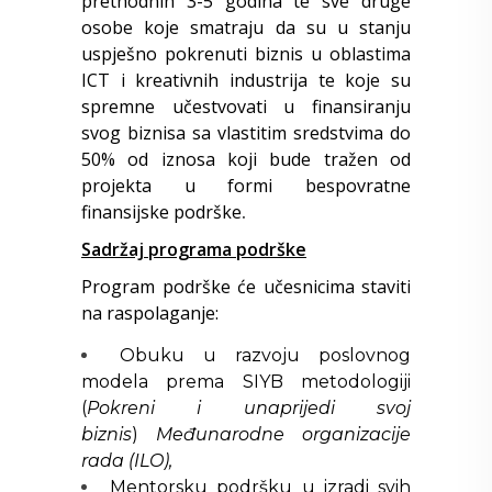
prethodnih 3-5 godina te sve druge
osobe koje smatraju da su u stanju
uspješno pokrenuti biznis u oblastima
ICT i kreativnih industrija te koje su
spremne učestvovati u finansiranju
svog biznisa sa vlastitim sredstvima do
50% od iznosa koji bude tražen od
projekta u formi bespovratne
finansijske podrške
.
Sadržaj programa podrške
Program podrške će učesnicima staviti
na raspolaganje:
Obuku u razvoju poslovnog
modela prema SIYB metodologiji
(
Pokreni i unaprijedi svoj
biznis
)
Međunarodne organizacije
rada (ILO),
Mentorsku podršku u izradi svih