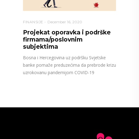
FINANSIJE
December 16, 2020
Projekat oporavka i podrške
firmama/poslovnim
subjektima
Bosna i Hercegovina uz podršku Svjetske
banke pomaže preduzećima da prebrode krizu
uzrokovanu pandemijom COVID-19