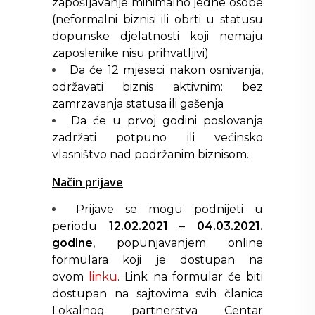
zapošljavanje minimalno jedne osobe
(neformalni biznisi ili obrti u statusu
dopunske djelatnosti koji nemaju
zaposlenike nisu prihvatljivi)
Da će 12 mjeseci nakon osnivanja,
održavati biznis aktivnim: bez
zamrzavanja statusa ili gašenja
Da će u prvoj godini poslovanja
zadržati potpuno ili većinsko
vlasništvo nad podržanim biznisom.
Način prijave
Prijave se mogu podnijeti u
periodu
12.02.2021
–
04.03.2021.
godine
, popunjavanjem online
formulara koji je dostupan na
ovom
linku
. Link na formular će biti
dostupan na sajtovima svih članica
Lokalnog partnerstva Centar