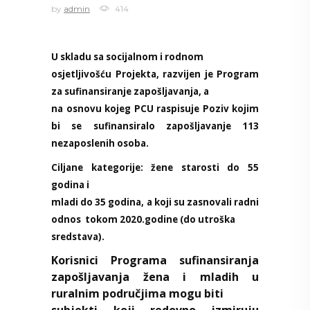
by
admin
414
U skladu sa socijalnom i rodnom
osjetljivošću Projekta, razvijen je Program
za sufinansiranje zapošljavanja, a
na osnovu kojeg PCU raspisuje Poziv kojim
bi se sufinansiralo zapošljavanje 113
nezaposlenih osoba.
Ciljane kategorije
: žene starosti do 55
godina i
mladi do 35 godina, a koji su zasnovali radni
odnos
tokom 2020.godine (do utroška
sredstava)
.
Korisnici Programa sufinansiranja
zapo
šljavanja žena i mladih u
ruralnim područjima
mogu biti
subjekti koji redovno izmiruju