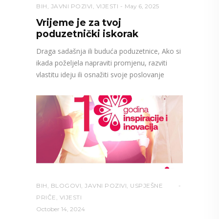
BIH
,
JAVNI POZIVI
,
VIJESTI
May 6, 2025
Vrijeme je za tvoj
poduzetnički iskorak
Draga sadašnja ili buduća poduzetnice, Ako si
ikada poželjela napraviti promjenu, razviti
vlastitu ideju ili osnažiti svoje poslovanje
BIH
,
BLOGOVI
,
JAVNI POZIVI
,
USPJEŠNE
PRIČE
,
VIJESTI
October 14, 2024