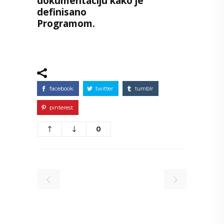
dokumentaciju kako je
definisano
Programom.
facebook
twitter
tumblr
pinterest
0