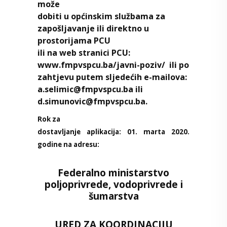
može
dobiti u općinskim službama za
zapošljavanje ili direktno u
prostorijama PCU
ili na web stranici PCU:
www.fmpvspcu.ba/javni-poziv/
ili po
zahtjevu putem sljedećih e-mailova:
a.selimic@fmpvspcu.ba
ili
d.simunovic@fmpvspcu.ba
.
Rok za
dostavljanje aplikacija: 01. marta 2020.
godine na adresu:
Federalno ministarstvo
poljoprivrede, vodoprivrede i
šumarstva
URED ZA KOORDINACIJU