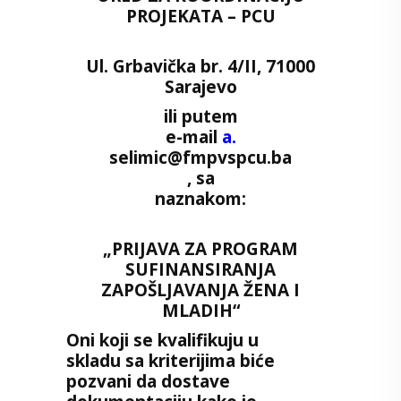
PROJEKATA – PCU
Ul. Grbavička br. 4/II, 71000
Sarajevo
ili putem
e-mail
a.
selimic@fmpvspcu.ba
, sa
naznakom:
„PRIJAVA ZA PROGRAM
SUFINANSIRANJA
ZAPOŠLJAVANJA ŽENA I
MLADIH“
Oni koji se kvalifikuju u
skladu sa kriterijima biće
pozvani da dostave