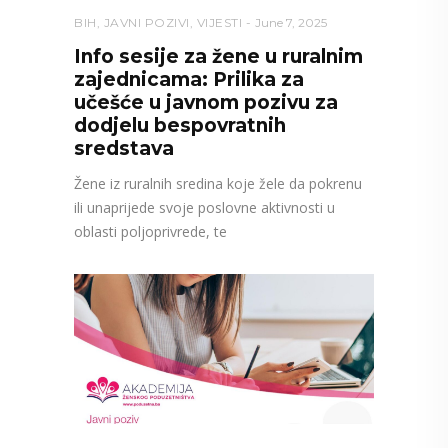
BIH
,
JAVNI POZIVI
,
VIJESTI
June 7, 2025
Info sesije za žene u ruralnim
zajednicama: Prilika za
učešće u javnom pozivu za
dodjelu bespovratnih
sredstava
Žene iz ruralnih sredina koje žele da pokrenu
ili unaprijede svoje poslovne aktivnosti u
oblasti poljoprivrede, te