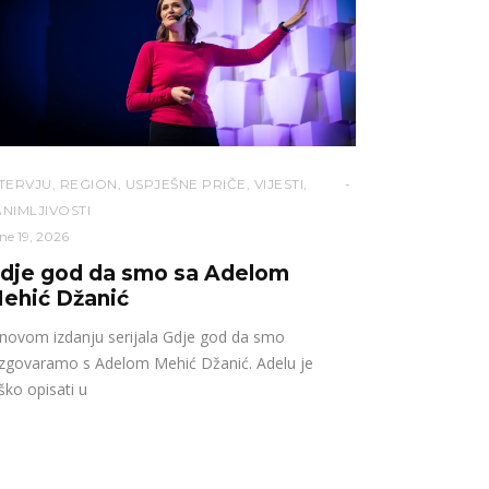
NTERVJU
,
REGION
,
USPJEŠNE PRIČE
,
VIJESTI
,
NIMLJIVOSTI
ne 19, 2026
dje god da smo sa Adelom
ehić Džanić
novom izdanju serijala Gdje god da smo
zgovaramo s Adelom Mehić Džanić. Adelu je
ško opisati u