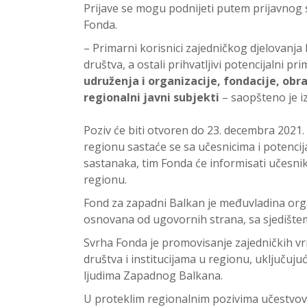
Prijave se mogu podnijeti putem prijavnog 
Fonda.
– Primarni korisnici zajedničkog djelovanja 
društva, a ostali prihvatljivi potencijalni p
udruženja i organizacije, fondacije, obr
regionalni javni subjekti
– saopšteno je i
Poziv će biti otvoren do 23. decembra 2021.
regionu sastaće se sa učesnicima i potenci
sastanaka, tim Fonda će informisati učesnike
regionu.
Fond za zapadni Balkan je međuvladina org
osnovana od ugovornih strana, sa sjedištem
Svrha Fonda je promovisanje zajedničkih vr
društva i institucijama u regionu, uključuju
ljudima Zapadnog Balkana.
U proteklim regionalnim pozivima učestvoval