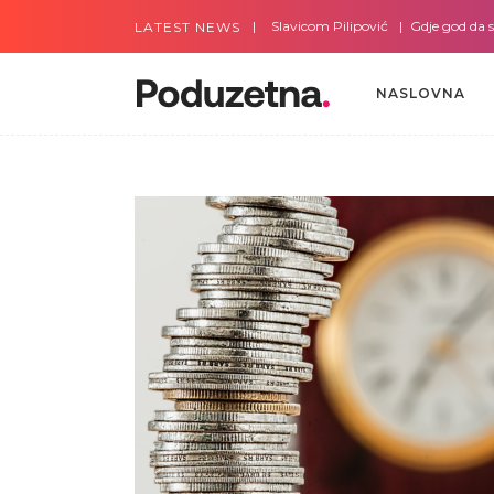
Gdje god da smo sa Slavicom Pilipović
Gdje god da smo s
LATEST NEWS
NASLOVNA
NASLOVNA