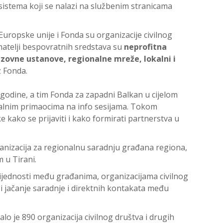
sistema koji se nalazi na službenim stranicama
Europske unije i Fonda su organizacije civilnog
rimatelji bespovratnih sredstava su
neprofitna
azovne ustanove, regionalne mreže, lokalni i
z Fonda.
 godine, a tim Fonda za zapadni Balkan u cijelom
jalnim primaocima na info sesijama. Tokom
 kako se prijaviti i kako formirati partnerstva u
anizacija za regionalnu saradnju građana regiona,
 u Tirani.
ijednosti među građanima, organizacijama civilnog
ći jačanje saradnje i direktnih kontakata među
o je 890 organizacija civilnog društva i drugih