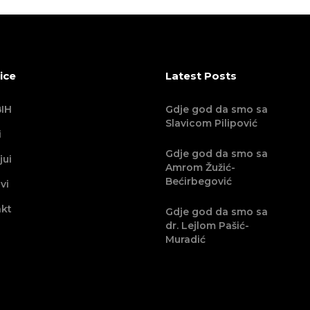
ice
Latest Posts
IH
Gdje god da smo sa
Slavicom Pilipović
i
Gdje god da smo sa
jui
Amrom Žužić-
Bećirbegović
vi
kt
Gdje god da smo sa
dr. Lejlom Pašić-
Muradić