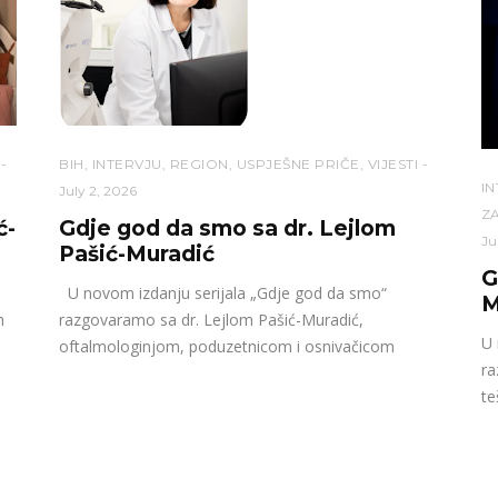
BIH
,
INTERVJU
,
REGION
,
USPJEŠNE PRIČE
,
VIJESTI
I
July 2, 2026
ZA
ć-
Gdje god da smo sa dr. Lejlom
Ju
Pašić-Muradić
G
U novom izdanju serijala „Gdje god da smo“
M
h
razgovaramo sa dr. Lejlom Pašić-Muradić,
U 
oftalmologinjom, poduzetnicom i osnivačicom
ra
te