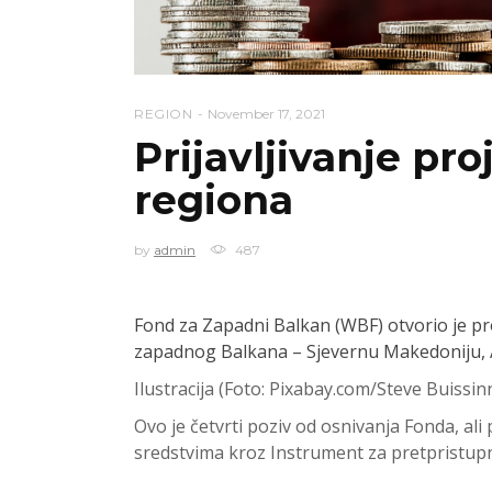
REGION
November 17, 2021
Prijavljivanje pro
regiona
by
admin
487
Fond za Zapadni Balkan (WBF) otvorio je pro
zapadnog Balkana – Sjevernu Makedoniju, Al
Ilustracija (Foto: Pixabay.com/Steve Buissin
Ovo je četvrti poziv od osnivanja Fonda, ali
sredstvima kroz Instrument za pretpristup