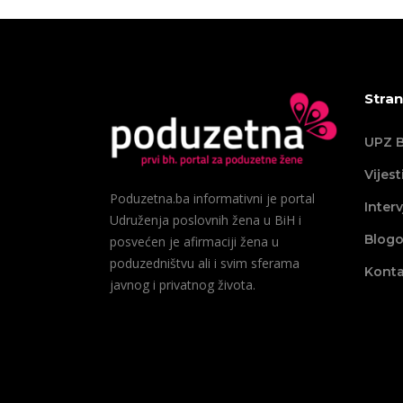
Stran
UPZ B
Vijest
Poduzetna.ba informativni je portal
Interv
Udruženja poslovnih žena u BiH i
Blogo
posvećen je afirmaciji žena u
poduzedništvu ali i svim sferama
Konta
javnog i privatnog života.