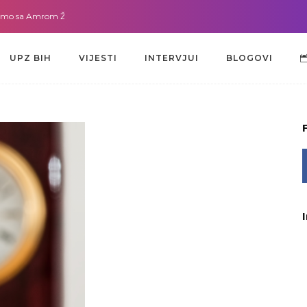
a Amrom Žužić-Bećirbegović
Gdje god da smo sa dr. Lejlom Pašić-Muradić
UPZ BIH
VIJESTI
INTERVJUI
BLOGOVI
UPZ BIH
VIJESTI
INTERVJUI
BLOGOVI