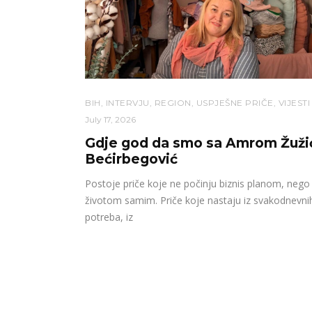
BIH
,
INTERVJU
,
REGION
,
USPJEŠNE PRIČE
,
VIJESTI
July 17, 2026
Gdje god da smo sa Amrom Žuži
Bećirbegović
Postoje priče koje ne počinju biznis planom, nego
životom samim. Priče koje nastaju iz svakodnevni
potreba, iz