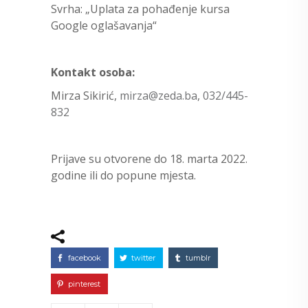
Svrha: „Uplata za pohađenje kursa
Google oglašavanja“
Kontakt osoba:
Mirza Sikirić,
mirza@zeda.ba
,
032/445-
832
Prijave su otvorene do 18. marta 2022.
godine ili do popune mjesta.
facebook
twitter
tumblr
pinterest