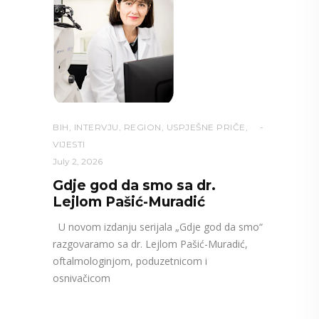
BIH
,
INTERVJU
,
REGION
,
USPJEŠNE PRIČE
,
VIJESTI
July 2, 2026
Gdje god da smo sa dr.
Lejlom Pašić-Muradić
U novom izdanju serijala „Gdje god da smo“
razgovaramo sa dr. Lejlom Pašić-Muradić,
oftalmologinjom, poduzetnicom i
osnivačicom