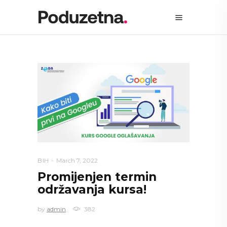
BIH
March 7, 2022
Promijenjen termin
održavanja kursa!
by
admin
382