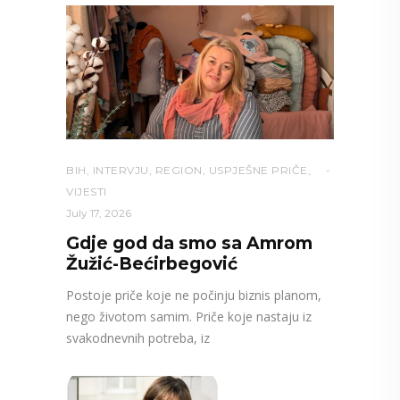
BIH
,
INTERVJU
,
REGION
,
USPJEŠNE PRIČE
,
VIJESTI
July 17, 2026
Gdje god da smo sa Amrom
Žužić-Bećirbegović
Postoje priče koje ne počinju biznis planom,
nego životom samim. Priče koje nastaju iz
svakodnevnih potreba, iz