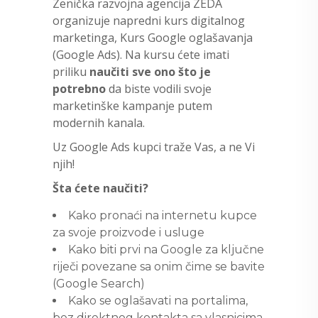
Zenička razvojna agencija ZEDA
organizuje napredni kurs digitalnog
marketinga, Kurs Google oglašavanja
(Google Ads). Na kursu ćete imati
priliku
naučiti sve ono što je
potrebno
da biste vodili svoje
marketinške kampanje putem
modernih kanala.
Uz Google Ads kupci traže Vas, a ne Vi
njih!
Šta ćete naučiti?
Kako pronaći na internetu kupce
za svoje proizvode i usluge
Kako biti prvi na Google za ključne
riječi povezane sa onim čime se bavite
(Google Search)
Kako se oglašavati na portalima,
bez direktnog kontakta sa vlasnicima