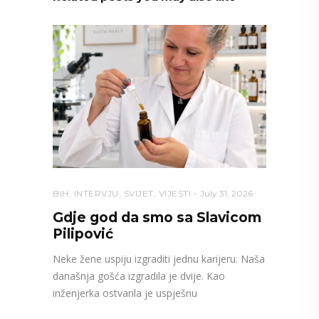
BIH
,
INTERVJU
,
SVIJET
,
VIJESTI
July 31, 2026
Gdje god da smo sa Slavicom
Pilipović
Neke žene uspiju izgraditi jednu karijeru. Naša
današnja gošća izgradila je dvije. Kao
inženjerka ostvarila je uspješnu