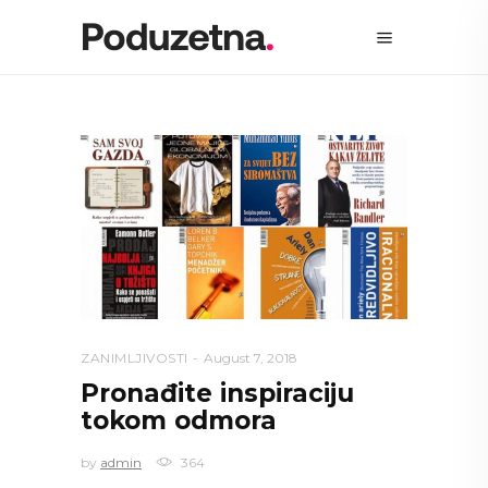
ZANIMLJIVOSTI
August 7, 2018
Pronađite inspiraciju
tokom odmora
by
admin
364