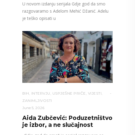
U novom izdanju serijala Gdje god da smo
razgovaramo s Adelom Mehić Džanić. Adelu
je teško opisati u
BIH
,
INTERVJU
,
USPJEŠNE PRIČE
,
VIJESTI
,
ZANIMLJIVOSTI
June 5, 2026
Aida Zubčević: Poduzetništvo
je izbor, a ne slučajnost