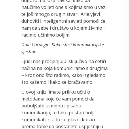
dugoročna loša navika, kako da
naučimo voljeti one s kojima smo u vezi
te još mnogo drugih stvari. Arielyjevi
duhoviti i inteligentni savjeti pomoći će
nam da sebe i društvo u kojem živimo i
radimo učinimo boljim.
Dale Carnegie: Kako steći komunikacijske
vještine
Ljudi nas procjenjuju isključivo na četiri
načina na koja komuniciramo s drugima
– kroz ono što radimo, kako izgledamo,
što kažemo i kako se izražavamo.
U ovoj knjizi imate priliku učiti o
metodama koje će vam pomoći da
poboljšate usmenu i pisanu
komunikaciju, te tako postati bolji
komunikator, a to su glavni koraci
prema tome da postanete uspješniji u