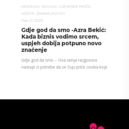
INTERVJU
,
REGION
,
USPJEŠNE PRIČE
,
VIJESTI
,
ZANIMLJIVOSTI
May 21, 2026
Gdje god da smo -Azra Bekić:
Kada biznis vodimo srcem,
uspjeh dobija potpuno novo
značenje
Gdje god da smo – Ova serija razgovora
nastaje iz potrebe da se čuju priče osoba koje