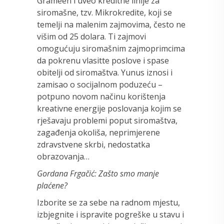
Grameen i uveo kreditne linije za
siromašne, tzv. Mikrokredite, koji se
temelji na malenim zajmovima, često ne
višim od 25 dolara. Ti zajmovi
omogućuju siromašnim zajmoprimcima
da pokrenu vlasitte poslove i spase
obitelji od siromaštva. Yunus iznosi i
zamisao o socijalnom poduzeću –
potpuno novom načinu korištenja
kreativne energije poslovanja kojim se
rješavaju problemi poput siromaštva,
zagađenja okoliša, neprimjerene
zdravstvene skrbi, nedostatka
obrazovanja…
Gordana Frgačić: Zašto smo manje
plaćene?
Izborite se za sebe na radnom mjestu,
izbjegnite i ispravite pogreške u stavu i