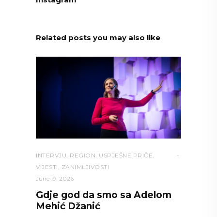
Related posts you may also like
INTERVJU
,
REGION
,
USPJEŠNE PRIČE
,
VIJESTI
,
ZANIMLJIVOSTI
June 19, 2026
Gdje god da smo sa Adelom
Mehić Džanić