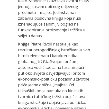
Kako započinje i završava životni ciklus
jednog sasvim običnog odjevnog
predmeta – majice. Jedinstvena i
zabavna poslovna knjiga koja nudi
iznenađujuće zanimljiv pogled na
funkcioniranje proizvodnje i tržišta u
svijetu danas.
Knjiga Pietre Rivoli nastala je kao
rezultat petogodišnjeg istraživanja svih
bitnih elemenata i karakteristika
globalnog tržišta.Svojom pričom,
autorica vodi čitaoca na fascinirajući
put oko svijeta osvjetljavajući pritom
ekonomsko-političku pozadinu životne
priče jedne obične „majice“. Od
teksaških polja pamuka do kineskih
tvornica i afričkog tržišta odjeće, ova
knjiga istražuje i objašnjava politička,
ekonomska, etička i povijesna pitanja