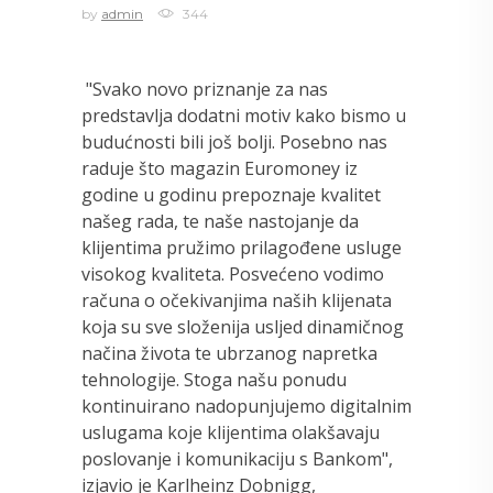
by
admin
344
"Svako novo priznanje za nas
predstavlja dodatni motiv kako bismo u
budućnosti bili još bolji. Posebno nas
raduje što magazin Euromoney iz
godine u godinu prepoznaje kvalitet
našeg rada, te naše nastojanje da
klijentima pružimo prilagođene usluge
visokog kvaliteta. Posvećeno vodimo
računa o očekivanjima naših klijenata
koja su sve složenija usljed dinamičnog
načina života te ubrzanog napretka
tehnologije. Stoga našu ponudu
kontinuirano nadopunjujemo digitalnim
uslugama koje klijentima olakšavaju
poslovanje i komunikaciju s Bankom",
izjavio je Karlheinz Dobnigg,