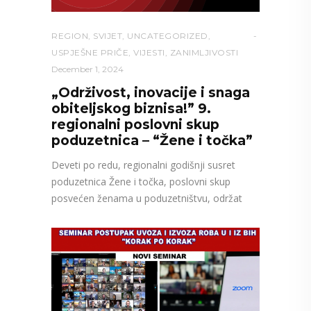
REGION
,
SVIJET
,
UNCATEGORIZED
,
USPJEŠNE PRIČE
,
VIJESTI
,
ZANIMLJIVOSTI
December 1, 2024
„Održivost, inovacije i snaga
obiteljskog biznisa!” 9.
regionalni poslovni skup
poduzetnica – “Žene i točka”
Deveti po redu, regionalni godišnji susret
poduzetnica Žene i točka, poslovni skup
posvećen ženama u poduzetništvu, održat