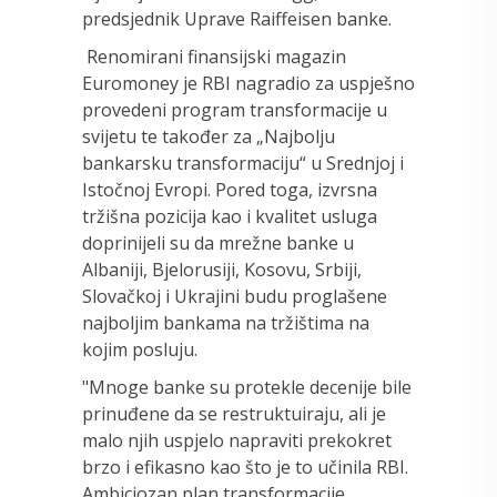
predsjednik Uprave Raiffeisen banke.
Renomirani finansijski magazin
Euromoney je RBI nagradio za uspješno
provedeni program transformacije u
svijetu te također za „Najbolju
bankarsku transformaciju“ u Srednjoj i
Istočnoj Evropi. Pored toga, izvrsna
tržišna pozicija kao i kvalitet usluga
doprinijeli su da mrežne banke u
Albaniji, Bjelorusiji, Kosovu, Srbiji,
Slovačkoj i Ukrajini budu proglašene
najboljim bankama na tržištima na
kojim posluju.
"Mnoge banke su protekle decenije bile
prinuđene da se restruktuiraju, ali je
malo njih uspjelo napraviti prekokret
brzo i efikasno kao što je to učinila RBI.
Ambiciozan plan transformacije