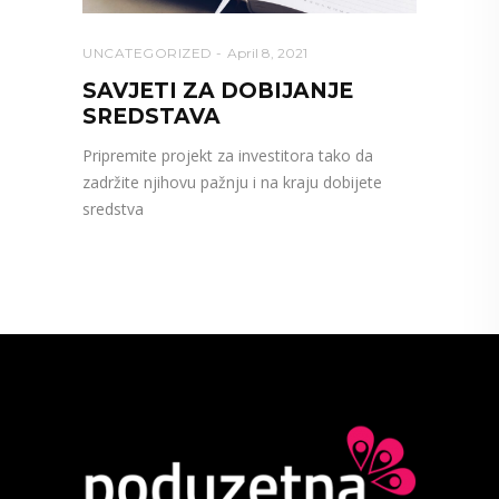
UNCATEGORIZED
April 8, 2021
SAVJETI ZA DOBIJANJE
SREDSTAVA
Pripremite projekt za investitora tako da
zadržite njihovu pažnju i na kraju dobijete
sredstva