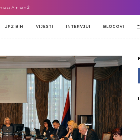
a Amrom Žužić-Bećirbegović
Gdje god da smo sa dr. Lejlom Pašić-Muradić
UPZ BIH
VIJESTI
INTERVJUI
BLOGOVI
UPZ BIH
VIJESTI
INTERVJUI
BLOGOVI