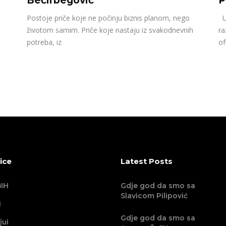
Bećirbegović
P
Postoje priče koje ne počinju biznis planom, nego
U 
životom samim. Priče koje nastaju iz svakodnevnih
ra
potreba, iz
of
ice
Latest Posts
IH
Gdje god da smo sa
Slavicom Pilipović
i
Gdje god da smo sa
jui