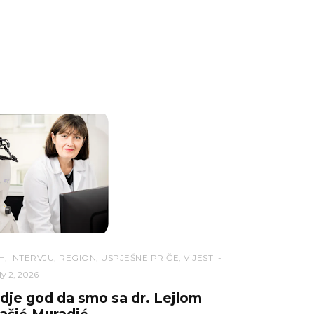
H
,
INTERVJU
,
REGION
,
USPJEŠNE PRIČE
,
VIJESTI
ly 2, 2026
dje god da smo sa dr. Lejlom