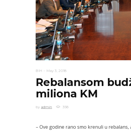
BIH
May 3, 2018
Rebalansom budž
miliona KM
by
admin
358
– Ove godine rano smo krenuli u rebalans, al