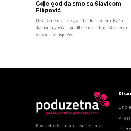
Gdje god da smo sa Slavicom
Pilipović
Neke žene uspiju izgraditi jednu karijeru. Naša
današnja gošća izgradila je dvije. Kao inženjerka
ostvarila je uspješnu
Stran
UPZ B
Vijest
Poduzetna.ba informativni je portal
Interv