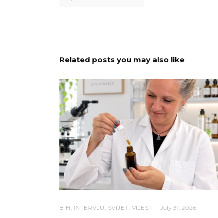
Related posts you may also like
BIH
,
INTERVJU
,
SVIJET
,
VIJESTI
July 31, 2026