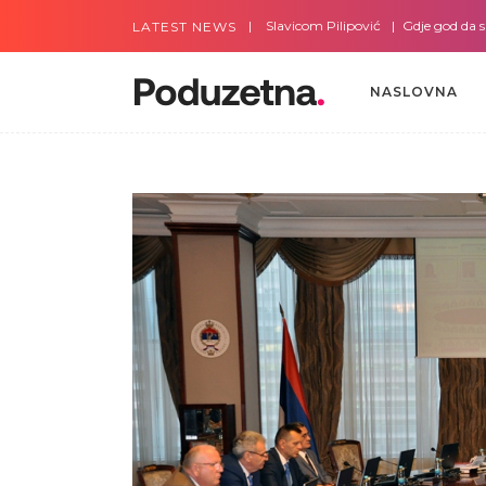
Gdje god da smo sa Slavicom Pilipović
Gdje god da smo s
LATEST NEWS
NASLOVNA
NASLOVNA