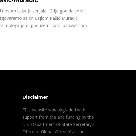
ašić-Muradić
novom izdanju serijala „Gdje god da smo“
zgovaramo sa dr. Lejlom Pašić-Muradić,
talmologinjom, poduzetnicom i osnivačicom
Disclaimer
This website was upgraded with
support from the and funding by the
U.S. Department of State Secretary’s
Office of Global Women’s Issues