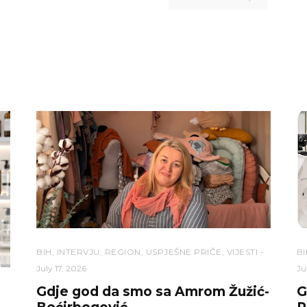
BIH
,
INTERVJU
,
REGION
,
USPJEŠNE PRIČE
,
VIJESTI
BI
July 17, 2026
Ju
Gdje god da smo sa Amrom Žužić-
G