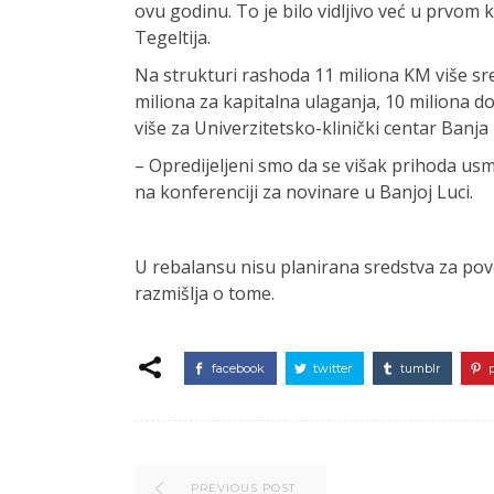
ovu godinu. To je bilo vidljivo već u prvom 
Tegeltija.
Na strukturi rashoda 11 miliona KM više sre
miliona za kapitalna ulaganja, 10 miliona d
više za Univerzitetsko-klinički centar Banja
– Opredijeljeni smo da se višak prihoda usm
na konferenciji za novinare u Banjoj Luci.
U rebalansu nisu planirana sredstva za poveća
razmišlja o tome.
facebook
twitter
tumblr
PREVIOUS POST