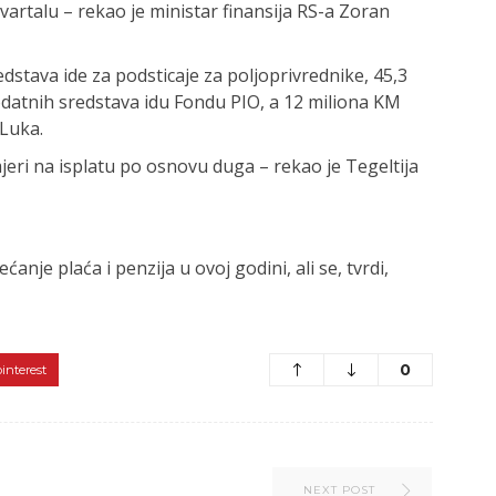
kvartalu – rekao je ministar finansija RS-a Zoran
dstava ide za podsticaje za poljoprivrednike, 45,3
odatnih sredstava idu Fondu PIO, a 12 miliona KM
 Luka.
jeri na isplatu po osnovu duga – rekao je Tegeltija
nje plaća i penzija u ovoj godini, ali se, tvrdi,
0
pinterest
NEXT POST