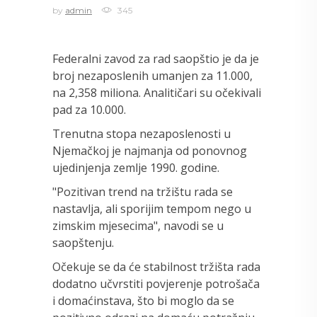
by
admin
345
Federalni zavod za rad saopštio je da je
broj nezaposlenih umanjen za 11.000,
na 2,358 miliona. Analitičari su očekivali
pad za 10.000.
Trenutna stopa nezaposlenosti u
Njemačkoj je najmanja od ponovnog
ujedinjenja zemlje 1990. godine.
"Pozitivan trend na tržištu rada se
nastavlja, ali sporijim tempom nego u
zimskim mjesecima", navodi se u
saopštenju.
Očekuje se da će stabilnost tržišta rada
dodatno učvrstiti povjerenje potrošača
i domaćinstava, što bi moglo da se