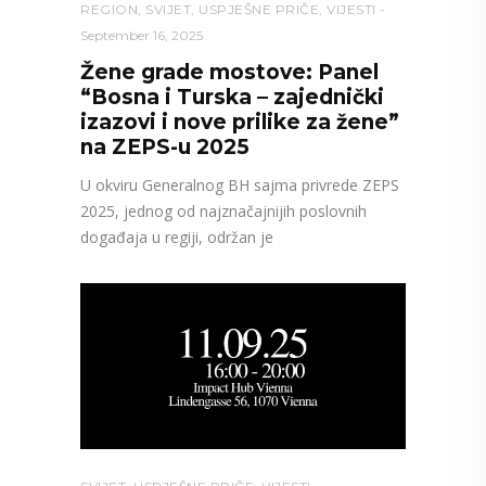
REGION
,
SVIJET
,
USPJEŠNE PRIČE
,
VIJESTI
September 16, 2025
Žene grade mostove: Panel
“Bosna i Turska – zajednički
izazovi i nove prilike za žene”
na ZEPS-u 2025
U okviru Generalnog BH sajma privrede ZEPS
2025, jednog od najznačajnijih poslovnih
događaja u regiji, održan je