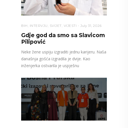
BIH
,
INTERVJU
,
SVIJET
,
VIJESTI
July 31, 2026
Gdje god da smo sa Slavicom
Pilipović
Neke žene uspiju izgraditi jednu karijeru. Naša
današnja gošća izgradila je dvije. Kao
inženjerka ostvarila je uspješnu