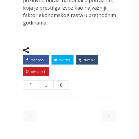
pozitivno odrazi na domaću potražnju,
koja je prestilga izvoz kao najvažniji
faktor ekonomskog rasta u prethodnim
godinama.
facebook
twitter
tumblr
pinterest
0