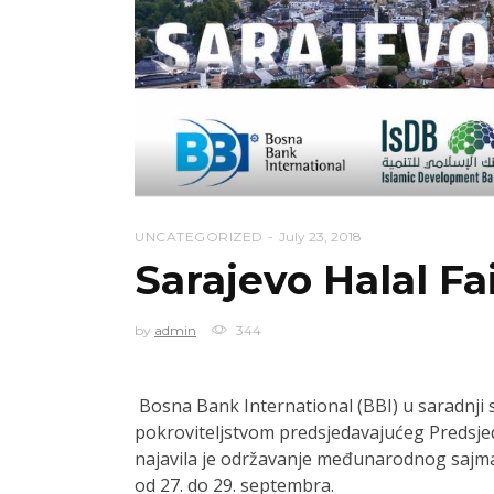
UNCATEGORIZED
July 23, 2018
Sarajevo Halal Fa
by
admin
344
Bosna Bank International (BBI) u saradnji
pokroviteljstvom predsjedavajućeg Predsje
najavila je održavanje međunarodnog sajma h
od 27. do 29. septembra.