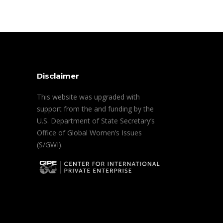
Disclaimer
This website was upgraded with
support from the and funding by the
U.S. Department of State Secretary’s
Office of Global Women’s Issues
(S/GWI).