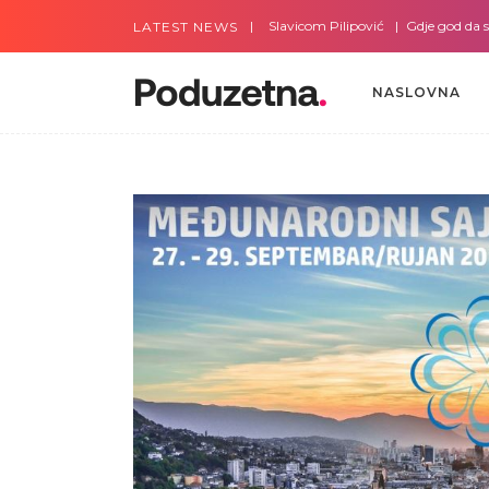
Gdje god da smo sa Slavicom Pilipović
Gdje god da smo s
LATEST NEWS
NASLOVNA
NASLOVNA