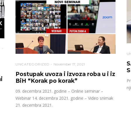
U
S
UNCATEGORIZED
November 17, 2021
S
Postupak uvoza i izvoza roba u i iz
i
BiH “Korak po korak”
Pr
nj
09. decembra 2021. godine – Online seminar –
Webinar 14. decembra 2021. godine – Video snimak
21. decembra 2021.