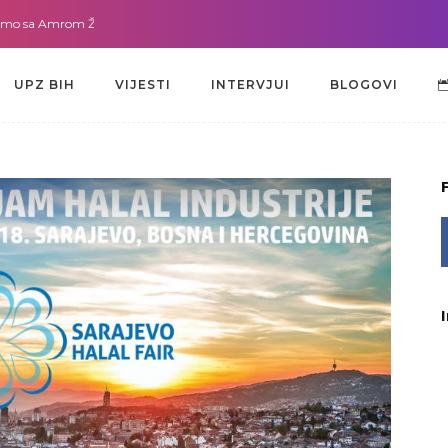
a Amrom Žužić-Bećirbegović
Gdje god da smo sa dr. Lejlom Pašić-Muradić
UPZ BIH
VIJESTI
INTERVJUI
BLOGOVI
UPZ BIH
VIJESTI
INTERVJUI
BLOGOVI