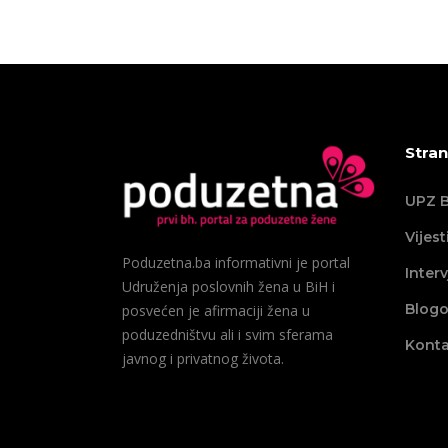
Stran
UPZ B
Vijest
Poduzetna.ba informativni je portal
Interv
Udruženja poslovnih žena u BiH i
Blogo
posvećen je afirmaciji žena u
poduzedništvu ali i svim sferama
Konta
javnog i privatnog života.