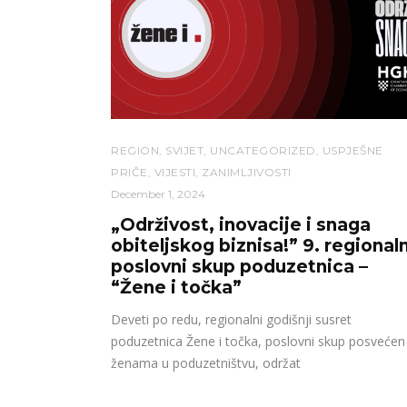
REGION
,
SVIJET
,
UNCATEGORIZED
,
USPJEŠNE
PRIČE
,
VIJESTI
,
ZANIMLJIVOSTI
December 1, 2024
„Održivost, inovacije i snaga
obiteljskog biznisa!” 9. regionaln
poslovni skup poduzetnica –
“Žene i točka”
Deveti po redu, regionalni godišnji susret
poduzetnica Žene i točka, poslovni skup posvećen
ženama u poduzetništvu, održat