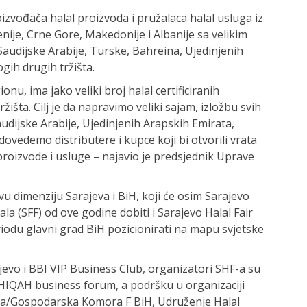
zvođača halal proizvoda i pružalaca halal usluga iz
nije, Crne Gore, Makedonije i Albanije sa velikim
Saudijske Arabije, Turske, Bahreina, Ujedinjenih
gih drugih tržišta.
ionu, ima jako veliki broj halal certificiranih
išta. Cilj je da napravimo veliki sajam, izložbu svih
Saudijske Arabije, Ujedinjenih Arapskih Emirata,
 dovedemo distributere i kupce koji bi otvorili vrata
proizvode i usluge – najavio je predsjednik Uprave
vu dimenziju Sarajeva i BiH, koji će osim Sarajevo
la (SFF) od ove godine dobiti i Sarajevo Halal Fair
iodu glavni grad BiH pozicionirati na mapu svjetske
jevo i BBI VIP Business Club, organizatori SHF-a su
HIQAH business forum, a podršku u organizaciji
edna/Gospodarska Komora F BiH, Udruženje Halal