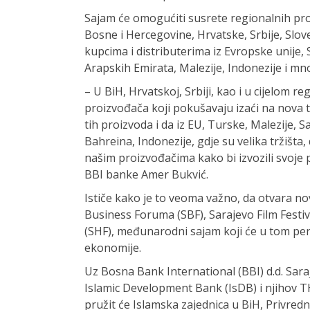
Sajam će omogućiti susrete regionalnih proi
Bosne i Hercegovine, Hrvatske, Srbije, Slove
kupcima i distributerima iz Evropske unije, 
Arapskih Emirata, Malezije, Indonezije i mno
– U BiH, Hrvatskoj, Srbiji, kao i u cijelom reg
proizvođača koji pokušavaju izaći na nova trž
tih proizvoda i da iz EU, Turske, Malezije, 
Bahreina, Indonezije, gdje su velika tržišta,
našim proizvođačima kako bi izvozili svoje 
BBI banke Amer Bukvić.
Ističe kako je to veoma važno, da otvara no
Business Foruma (SBF), Sarajevo Film Festiva
(SHF), međunarodni sajam koji će u tom per
ekonomije.
Uz Bosna Bank International (BBI) d.d. Sara
Islamic Development Bank (IsDB) i njihov T
pružit će Islamska zajednica u BiH, Privr