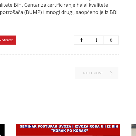
alitete BiH, Centar za certificiranje halal kvalitete
otrošača (BUMP) i mnogi drugi, saopćeno je iz BBI
0
pinterest
NEXT POST