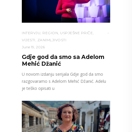
INTERVJU
,
REGION
,
USPJEŠNE PRIČE
,
VIJESTI
,
ZANIMLJIVOSTI
June 19, 2026
Gdje god da smo sa Adelom
Mehić Džanić
U novom izdanju serijala Gdje god da smo
razgovaramo s Adelom Mehić Džanić. Adelu
je teško opisati u