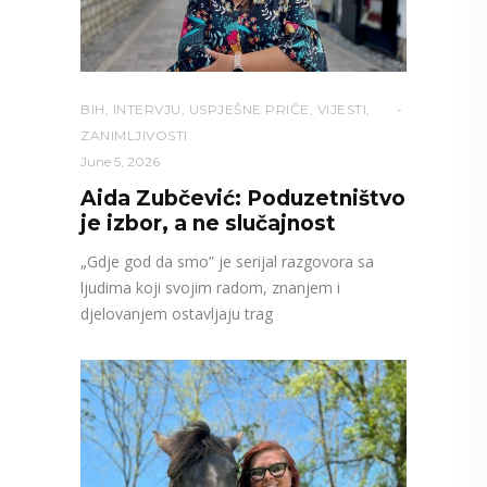
BIH
,
INTERVJU
,
USPJEŠNE PRIČE
,
VIJESTI
,
ZANIMLJIVOSTI
June 5, 2026
Aida Zubčević: Poduzetništvo
je izbor, a ne slučajnost
„Gdje god da smo” je serijal razgovora sa
ljudima koji svojim radom, znanjem i
djelovanjem ostavljaju trag