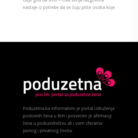
nastaje iz potrebe da se čuju priče osoba koje
Poduzetna.ba informativni je portal Udruženja
poslovnih žena u BiH i posvećen je afirmaciji
žena u poduzedništvu ali i svim sferama
javnog i privatnog života.