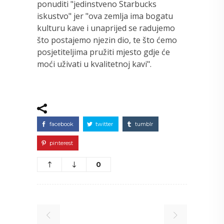
ponuditi "jedinstveno Starbucks
iskustvo" jer "ova zemlja ima bogatu
kulturu kave i unaprijed se radujemo
što postajemo njezin dio, te što ćemo
posjetiteljima pružiti mjesto gdje će
moći uživati u kvalitetnoj kavi".
facebook
twitter
tumblr
pinterest
0