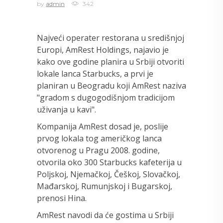
by
admin
342
Najveći operater restorana u središnjoj
Europi, AmRest Holdings, najavio je
kako ove godine planira u Srbiji otvoriti
lokale lanca Starbucks, a prvi je
planiran u Beogradu koji AmRest naziva
"gradom s dugogodišnjom tradicijom
uživanja u kavi".
Kompanija AmRest dosad je, poslije
prvog lokala tog američkog lanca
otvorenog u Pragu 2008. godine,
otvorila oko 300 Starbucks kafeterija u
Poljskoj, Njemačkoj, Češkoj, Slovačkoj,
Mađarskoj, Rumunjskoj i Bugarskoj,
prenosi Hina.
AmRest navodi da će gostima u Srbiji