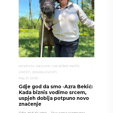
INTERVJU
,
REGION
,
USPJEŠNE PRIČE
,
VIJESTI
,
ZANIMLJIVOSTI
May 21, 2026
Gdje god da smo -Azra Bekić:
Kada biznis vodimo srcem,
uspjeh dobija potpuno novo
značenje
Gdje god da smo – Ova serija razgovora