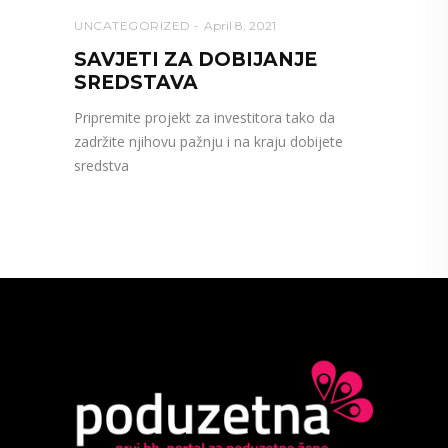
UNCATEGORIZED
April 8, 2021
SAVJETI ZA DOBIJANJE
SREDSTAVA
Pripremite projekt za investitora tako da
zadržite njihovu pažnju i na kraju dobijete
sredstva