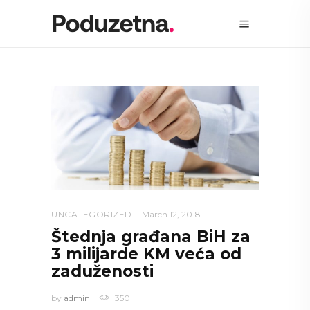
UNCATEGORIZED
March 12, 2018
Štednja građana BiH za
3 milijarde KM veća od
zaduženosti
by
admin
350