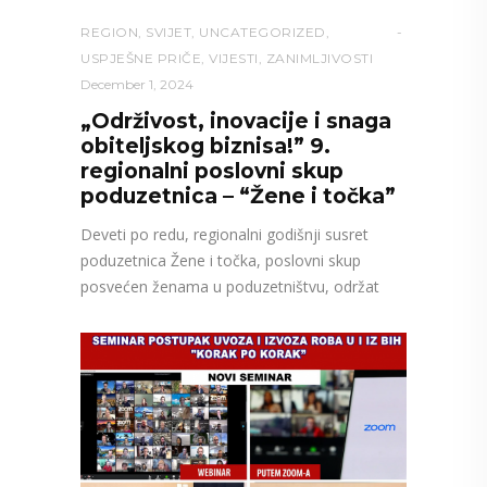
REGION
,
SVIJET
,
UNCATEGORIZED
,
USPJEŠNE PRIČE
,
VIJESTI
,
ZANIMLJIVOSTI
December 1, 2024
„Održivost, inovacije i snaga
obiteljskog biznisa!” 9.
regionalni poslovni skup
poduzetnica – “Žene i točka”
Deveti po redu, regionalni godišnji susret
poduzetnica Žene i točka, poslovni skup
posvećen ženama u poduzetništvu, održat