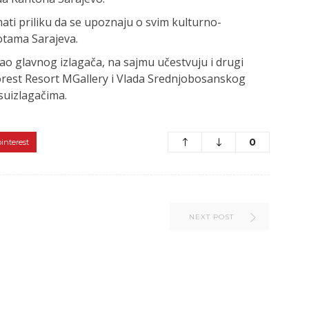
ati priliku da se upoznaju o svim kulturno-
potama Sarajeva.
ao glavnog izlagača, na sajmu učestvuju i drugi
n Forest Resort MGallery i Vlada Srednjobosanskog
suizlagačima.
0
pinterest
NEXT POST