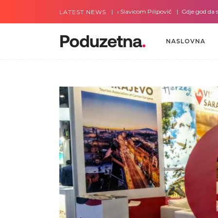
Gdje god da smo sa Slavicom Pilipović
Gdje god da smo s
LATEST NEWS
NASLOVNA
NASLOVNA