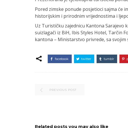
Pored zimske ponude posjetioci sajma će im
historijskim i prirodnim vrijednostima i lje
Uz Turističku zajednicu Kantona Sarajevo k
suizlagači iz BiH, Ibis Styles Hotel, Tarči
kantona – Ministarstvo privrede, sa svojim 
facebook
twitter
tumblr
PREVIOUS POST
Related posts you may also like