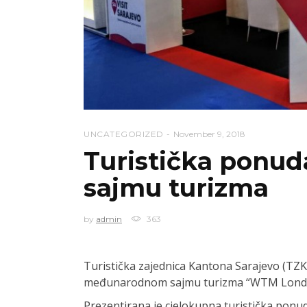
UNCATEGORIZED
November 9, 2018
Turistička ponud
sajmu turizma
by
admin
363
Turistička zajednica Kantona Sarajevo (TZK
međunarodnom sajmu turizma “WTM Londo
Prezentirana je cjelokupna turistička ponu