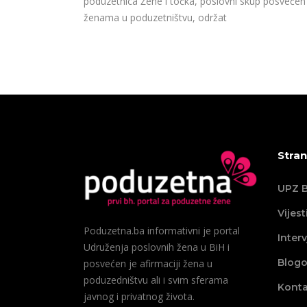
poduzetnica Žene i točka, poslovni skup posvećen
ženama u poduzetništvu, održat
Stran
UPZ B
Vijest
Poduzetna.ba informativni je portal
Interv
Udruženja poslovnih žena u BiH i
Blogo
posvećen je afirmaciji žena u
poduzedništvu ali i svim sferama
Konta
javnog i privatnog života.