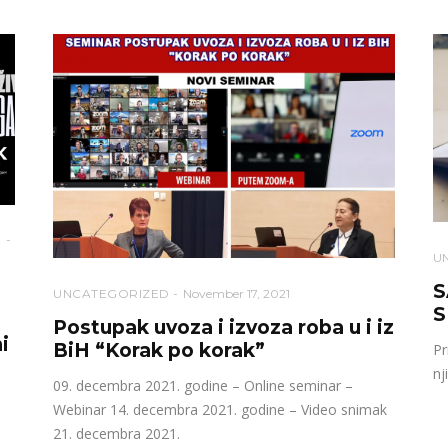
U
S
UNCATEGORIZED
November 17, 2021
S
Postupak uvoza i izvoza roba u i iz
i
BiH “Korak po korak”
Pr
nj
09. decembra 2021. godine – Online seminar –
Webinar 14. decembra 2021. godine – Video snimak
21. decembra 2021.