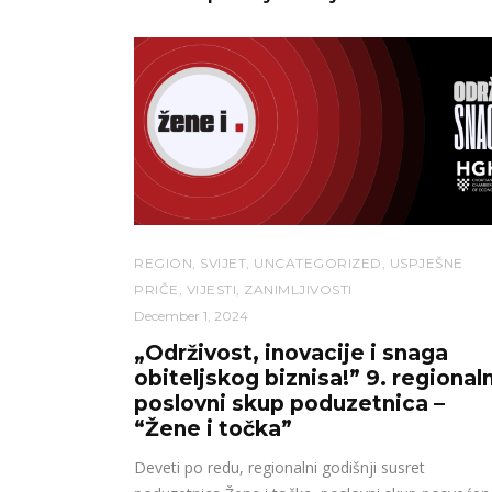
REGION
,
SVIJET
,
UNCATEGORIZED
,
USPJEŠNE
PRIČE
,
VIJESTI
,
ZANIMLJIVOSTI
December 1, 2024
„Održivost, inovacije i snaga
obiteljskog biznisa!” 9. regionaln
poslovni skup poduzetnica –
“Žene i točka”
Deveti po redu, regionalni godišnji susret