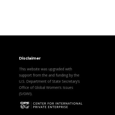
Disclaimer
This website was upgraded with
support from the and funding by the
U.S. Department of State Secretary’s
Office of Global Women’s Issues
(S/GWI).