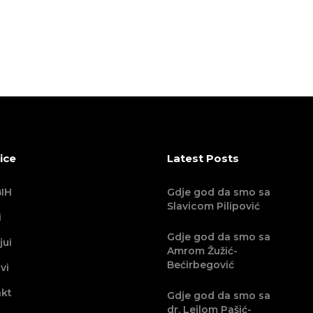
ice
Latest Posts
IH
Gdje god da smo sa
Slavicom Pilipović
i
Gdje god da smo sa
jui
Amrom Žužić-
Bećirbegović
vi
kt
Gdje god da smo sa
dr. Lejlom Pašić-