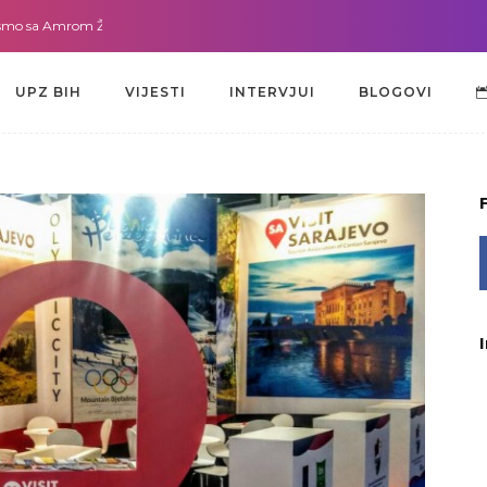
a Amrom Žužić-Bećirbegović
Gdje god da smo sa dr. Lejlom Pašić-Muradić
UPZ BIH
VIJESTI
INTERVJUI
BLOGOVI
UPZ BIH
VIJESTI
INTERVJUI
BLOGOVI