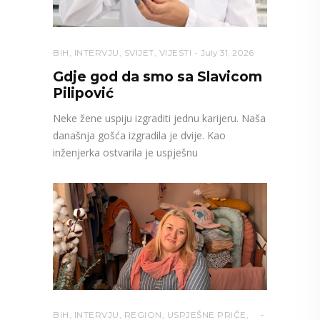
BIH
,
INTERVJU
,
SVIJET
,
VIJESTI
July 31, 2026
Gdje god da smo sa Slavicom
Pilipović
Neke žene uspiju izgraditi jednu karijeru. Naša
današnja gošća izgradila je dvije. Kao
inženjerka ostvarila je uspješnu
BIH
,
INTERVJU
,
REGION
,
USPJEŠNE PRIČE
,