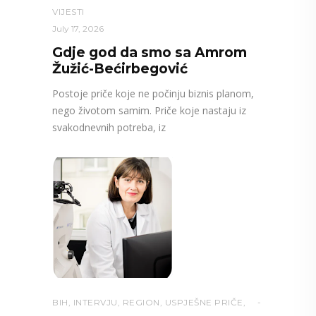
VIJESTI
July 17, 2026
Gdje god da smo sa Amrom
Žužić-Bećirbegović
Postoje priče koje ne počinju biznis planom,
nego životom samim. Priče koje nastaju iz
svakodnevnih potreba, iz
BIH
,
INTERVJU
,
REGION
,
USPJEŠNE PRIČE
,