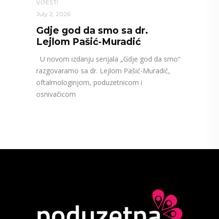
VIJESTI
July 2, 2026
Gdje god da smo sa dr.
Lejlom Pašić-Muradić
U novom izdanju serijala „Gdje god da smo“
razgovaramo sa dr. Lejlom Pašić-Muradić,
oftalmologinjom, poduzetnicom i
osnivačicom