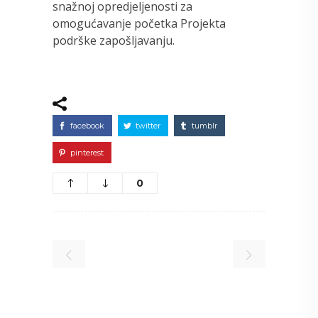
snažnoj opredjeljenosti za
omogućavanje početka Projekta
podrške zapošljavanju.
facebook
twitter
tumblr
pinterest
0