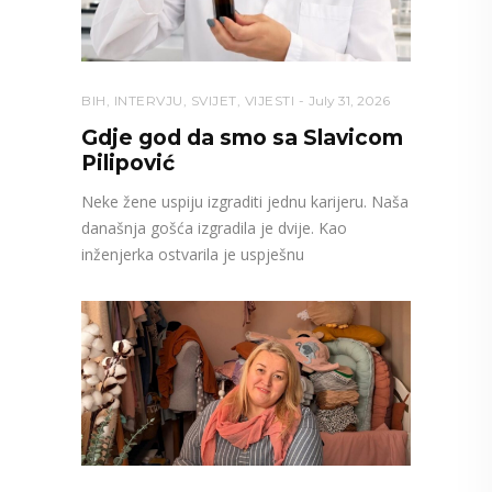
BIH
,
INTERVJU
,
SVIJET
,
VIJESTI
July 31, 2026
Gdje god da smo sa Slavicom
Pilipović
Neke žene uspiju izgraditi jednu karijeru. Naša
današnja gošća izgradila je dvije. Kao
inženjerka ostvarila je uspješnu