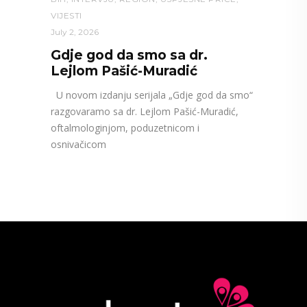
VIJESTI
July 2, 2026
Gdje god da smo sa dr.
Lejlom Pašić-Muradić
U novom izdanju serijala „Gdje god da smo“
razgovaramo sa dr. Lejlom Pašić-Muradić,
oftalmologinjom, poduzetnicom i
osnivačicom