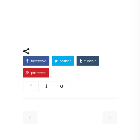
facebook
twitter
tumblr
pinterest
0