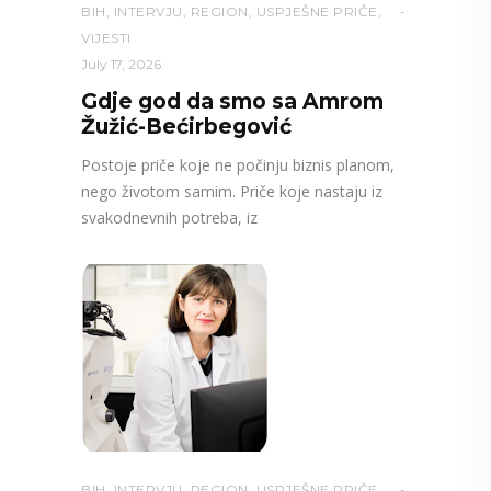
BIH
,
INTERVJU
,
REGION
,
USPJEŠNE PRIČE
,
VIJESTI
July 17, 2026
Gdje god da smo sa Amrom
Žužić-Bećirbegović
Postoje priče koje ne počinju biznis planom,
nego životom samim. Priče koje nastaju iz
svakodnevnih potreba, iz
BIH
,
INTERVJU
,
REGION
,
USPJEŠNE PRIČE
,