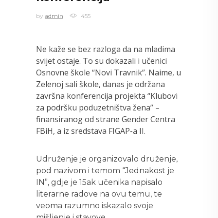
by
admin
455
Ne kaže se bez razloga da na mladima
svijet ostaje. To su dokazali i učenici
Osnovne škole “Novi Travnik”. Naime, u
Zelenoj sali škole, danas je održana
završna konferencija projekta “Klubovi
za podršku poduzetništva žena” –
finansiranog od strane Gender Centra
FBiH, a iz sredstava FIGAP-a II.
Udruženje je organizovalo druženje,
pod nazivom i temom “Jednakost je
IN”, gdje je 15ak učenika napisalo
literarne radove na ovu temu, te
veoma razumno iskazalo svoje
mišljenje i stavove.