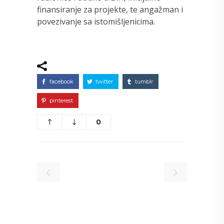
finansiranje za projekte, te angažman i
povezivanje sa istomišljenicima.
facebook
twitter
tumblr
pinterest
0