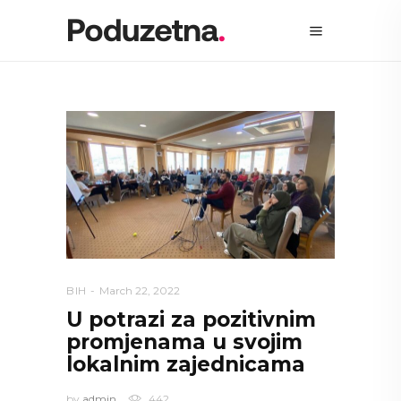
BIH
March 22, 2022
U potrazi za pozitivnim
promjenama u svojim
lokalnim zajednicama
by
admin
442