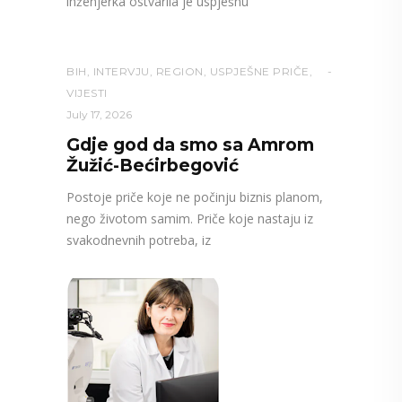
inženjerka ostvarila je uspješnu
BIH
,
INTERVJU
,
REGION
,
USPJEŠNE PRIČE
,
VIJESTI
July 17, 2026
Gdje god da smo sa Amrom
Žužić-Bećirbegović
Postoje priče koje ne počinju biznis planom,
nego životom samim. Priče koje nastaju iz
svakodnevnih potreba, iz