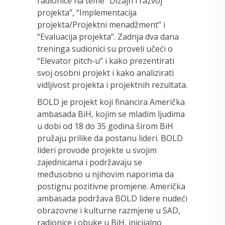
radionice na teme “Dizajn i razvoj
projekta”, “Implementacija
projekta/Projektni menadžment” i
“Evaluacija projekta”. Zadnja dva dana
treninga sudionici su proveli učeći o
“Elevator pitch-u” i kako prezentirati
svoj osobni projekt i kako analizirati
vidljivost projekta i projektnih rezultata.
BOLD je projekt koji financira Američka
ambasada BiH, kojim se mladim ljudima
u dobi od 18 do 35 godina širom BiH
pružaju prilike da postanu lideri. BOLD
lideri provode projekte u svojim
zajednicama i podržavaju se
međusobno u njihovim naporima da
postignu pozitivne promjene. Američka
ambasada podržava BOLD lidere nudeći
obrazovne i kulturne razmjene u SAD,
radionice i obuke u BiH, inicijalno