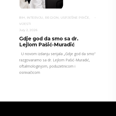
BIH
,
INTERVJU
,
REGION
,
USPJEŠNE PRIČE
,
VIJESTI
July 2, 2026
Gdje god da smo sa dr.
Lejlom Pašić-Muradić
U novom izdanju serijala „Gdje god da smo“
razgovaramo sa dr. Lejlom Pašić-Muradić,
oftalmologinjom, poduzetnicom i
osnivačicom