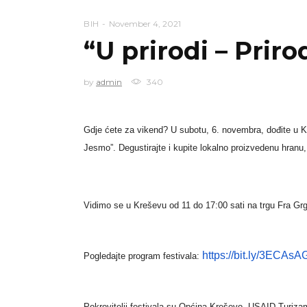
BIH
November 4, 2021
“U prirodi – Prir
by
admin
340
Gdje ćete za vikend? U subotu, 6. novembra, dođite u Kr
Jesmo”. Degustirajte i kupite lokalno proizvedenu hranu
Vidimo se u Kreševu od 11 do 17:00 sati na trgu Fra G
https://bit.ly/3ECAsA
Pogledajte program festivala:
Pokrovitelji festivala su Općina Kreševo, USAID Turiza