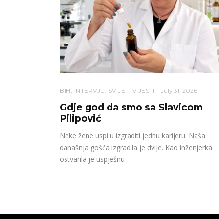
BIH
,
INTERVJU
,
SVIJET
,
VIJESTI
July 31, 2026
Gdje god da smo sa Slavicom
Pilipović
Neke žene uspiju izgraditi jednu karijeru. Naša
današnja gošća izgradila je dvije. Kao inženjerka
ostvarila je uspješnu