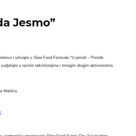
oda Jesmo”
eševo i uživajte u Slow Food Festivalu “U prirodi – Priroda
, sudjelujte u raznim takmičenjima i mnogim drugim aktivnostima.
rge Martića.
G
m i partnerska organizacija Slow Food Sunny Day Association –