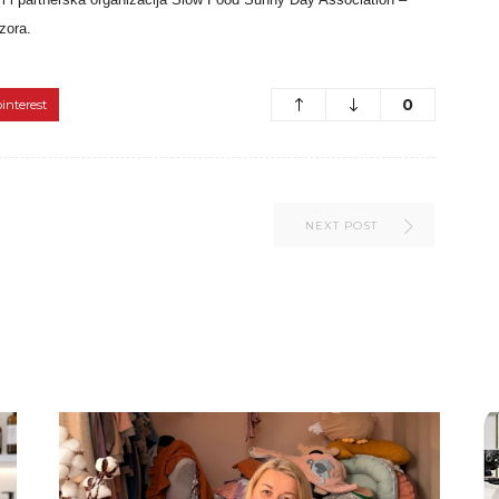
zora.
0
pinterest
NEXT POST