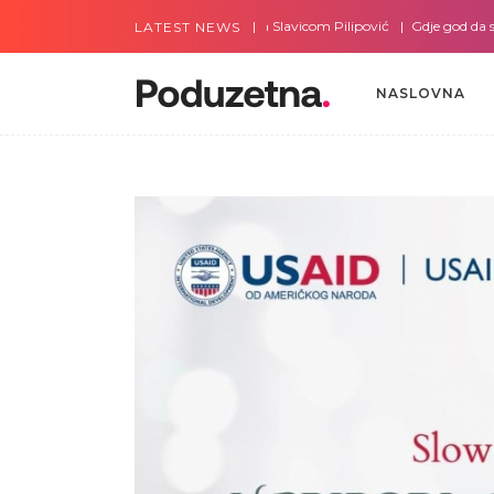
Gdje god da smo sa Slavicom Pilipović
Gdje god da smo sa
LATEST NEWS
NASLOVNA
NASLOVNA