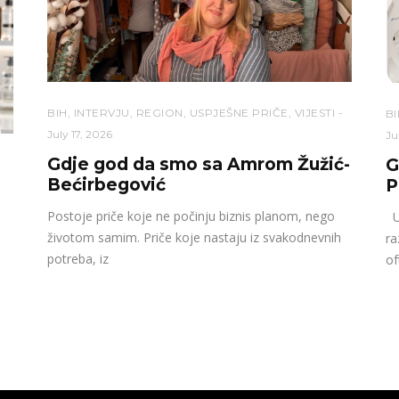
BIH
,
INTERVJU
,
REGION
,
USPJEŠNE PRIČE
,
VIJESTI
BI
July 17, 2026
Ju
Gdje god da smo sa Amrom Žužić-
G
Bećirbegović
P
Postoje priče koje ne počinju biznis planom, nego
U 
životom samim. Priče koje nastaju iz svakodnevnih
ra
potreba, iz
of