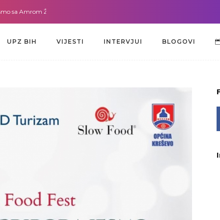
 Amrom Žužić-Bećirbegović
Gdje god da smo sa dr. Lejlom Pašić-Muradić
UPZ BIH
VIJESTI
INTERVJUI
BLOGOVI
UPZ BIH
VIJESTI
INTERVJUI
BLOGOVI