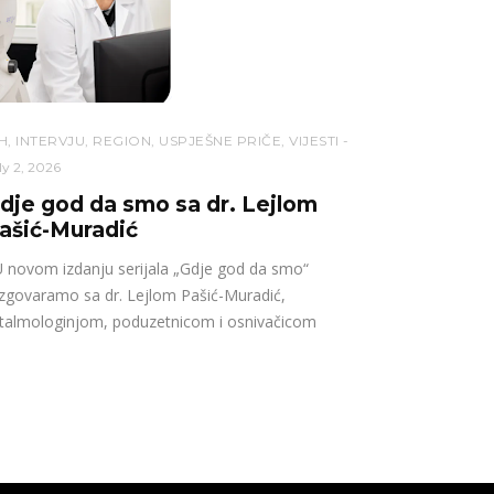
H
,
INTERVJU
,
REGION
,
USPJEŠNE PRIČE
,
VIJESTI
ly 2, 2026
dje god da smo sa dr. Lejlom
ašić-Muradić
novom izdanju serijala „Gdje god da smo“
zgovaramo sa dr. Lejlom Pašić-Muradić,
talmologinjom, poduzetnicom i osnivačicom