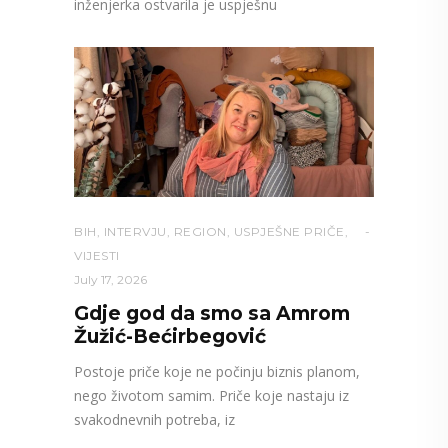
inženjerka ostvarila je uspješnu
BIH
,
INTERVJU
,
REGION
,
USPJEŠNE PRIČE
,
VIJESTI
July 17, 2026
Gdje god da smo sa Amrom
Žužić-Bećirbegović
Postoje priče koje ne počinju biznis planom,
nego životom samim. Priče koje nastaju iz
svakodnevnih potreba, iz