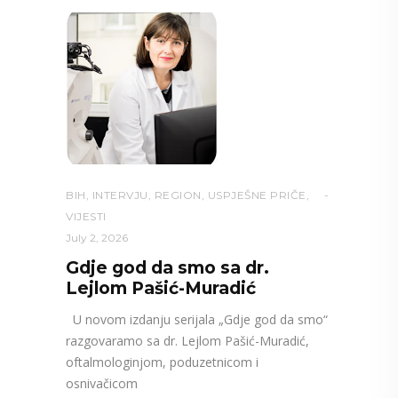
BIH
,
INTERVJU
,
REGION
,
USPJEŠNE PRIČE
,
VIJESTI
July 2, 2026
Gdje god da smo sa dr.
Lejlom Pašić-Muradić
U novom izdanju serijala „Gdje god da smo“
razgovaramo sa dr. Lejlom Pašić-Muradić,
oftalmologinjom, poduzetnicom i
osnivačicom