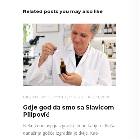
Related posts you may also like
BIH
,
INTERVJU
,
SVIJET
,
VIJESTI
July 31, 2026
Gdje god da smo sa Slavicom
Pilipović
Neke žene uspiju izgraditi jednu karijeru. Naša
današnja gošća izgradila je dvije. Kao