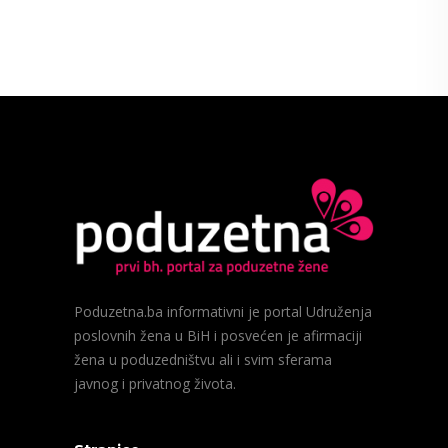
Poduzetna.ba informativni je portal Udruženja
poslovnih žena u BiH i posvećen je afirmaciji
žena u poduzedništvu ali i svim sferama
javnog i privatnog života.