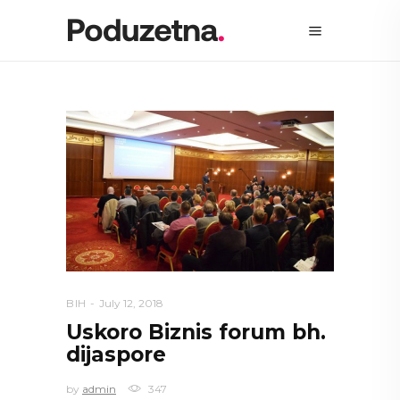
BIH
July 12, 2018
Uskoro Biznis forum bh.
dijaspore
by
admin
347