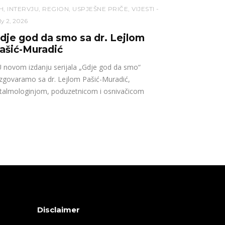
H
,
INTERVJU
,
REGION
,
USPJEŠNE PRIČE
,
VIJESTI
ly 2, 2026
dje god da smo sa dr. Lejlom
ašić-Muradić
novom izdanju serijala „Gdje god da smo“
zgovaramo sa dr. Lejlom Pašić-Muradić,
talmologinjom, poduzetnicom i osnivačicom
Disclaimer