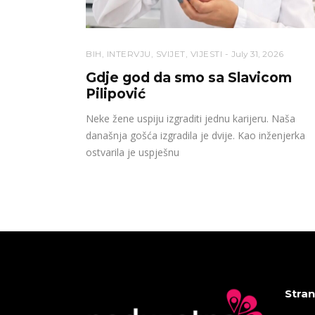
BIH
,
INTERVJU
,
SVIJET
,
VIJESTI
July 31, 2026
Gdje god da smo sa Slavicom
Pilipović
Neke žene uspiju izgraditi jednu karijeru. Naša
današnja gošća izgradila je dvije. Kao inženjerka
ostvarila je uspješnu
Stran