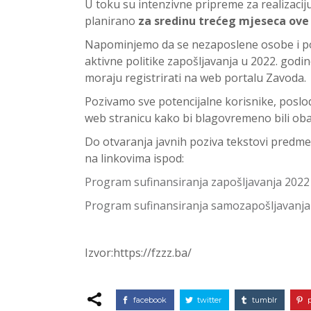
U toku su intenzivne pripreme za realizaci
planirano
za sredinu trećeg mjeseca ove
Napominjemo da se nezaposlene osobe i po
aktivne politike zapošljavanja u 2022. godi
moraju registrirati na web portalu Zavoda.
Pozivamo sve potencijalne korisnike, posl
web stranicu kako bi blagovremeno bili oba
Do otvaranja javnih poziva tekstovi predm
na linkovima ispod:
Program sufinansiranja zapošljavanja 2022
Program sufinansiranja samozapošljavanja
Izvor:https://fzzz.ba/
facebook
twitter
tumblr