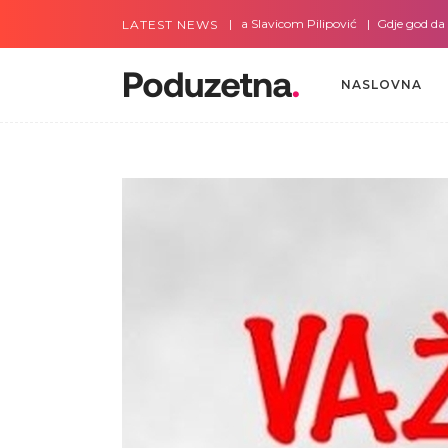
Gdje god da smo sa Slavicom Pilipović
Gdje god da smo 
LATEST NEWS
NASLOVNA
NASLOVNA