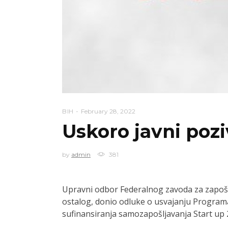
BIH
February 28, 2022
Uskoro javni pozi
by
admin
381
Upravni odbor Federalnog zavoda za zapošlj
ostalog, donio odluke o usvajanju Program
sufinansiranja samozapošljavanja Start up 