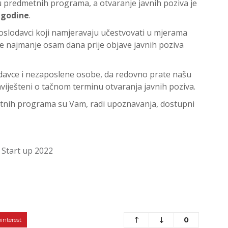
ju predmetnih programa, a otvaranje javnih poziva je
 godine
.
slodavci koji namjeravaju učestvovati u mjerama
ne najmanje osam dana prije objave javnih poziva
odavce i nezaposlene osobe, da redovno prate našu
viješteni o tačnom terminu otvaranja javnih poziva.
etnih programa su Vam, radi upoznavanja, dostupni
 Start up 2022
0
pinterest