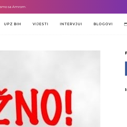
sa Amrom Žužić-Bećirbegović
Gdje god da smo sa dr. Lejlom Pašić-Muradi
UPZ BIH
VIJESTI
INTERVJUI
BLOGOVI
UPZ BIH
VIJESTI
INTERVJUI
BLOGOVI