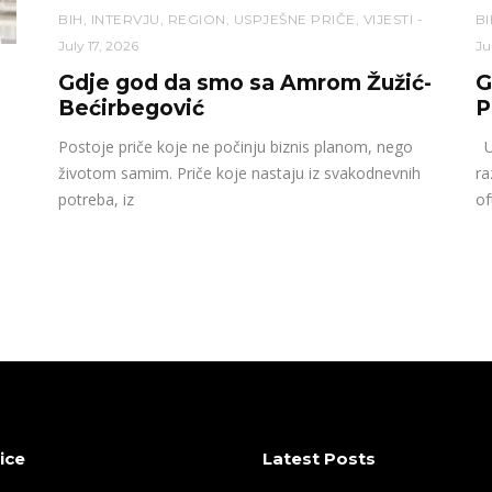
BIH
,
INTERVJU
,
REGION
,
USPJEŠNE PRIČE
,
VIJESTI
BI
July 17, 2026
Ju
Gdje god da smo sa Amrom Žužić-
G
Bećirbegović
P
Postoje priče koje ne počinju biznis planom, nego
U 
životom samim. Priče koje nastaju iz svakodnevnih
ra
potreba, iz
of
ice
Latest Posts