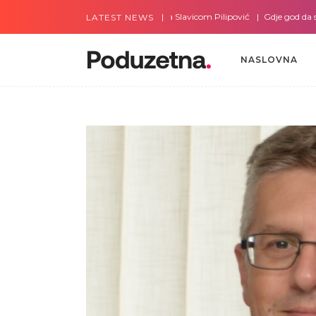
Gdje god da smo sa Slavicom Pilipović
Gdje god da smo s
LATEST NEWS
NASLOVNA
NASLOVNA