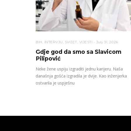
BIH
,
INTERVJU
,
SVIJET
,
VIJESTI
July 31, 2026
Gdje god da smo sa Slavicom
Pilipović
Neke žene uspiju izgraditi jednu karijeru. Naša
današnja gošća izgradila je dvije. Kao inženjerka
ostvarila je uspješnu