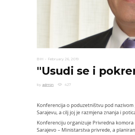
BIH
February 26, 2019
"Usudi se i pokren
by
admin
427
Konferencija o poduzetništvu pod nazivom „
Sarajevu, a cilj joj je razmjena znanja i poti
Konferenciju organizuje Privredna komora
Sarajevo – Ministarstva privrede, a planiran