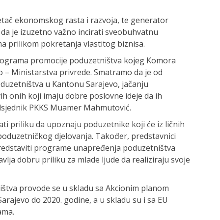
etač ekonomskog rasta i razvoja, te generator
u da je izuzetno važno incirati sveobuhvatnu
a prilikom pokretanja vlastitog biznisa.
g Programa promocije poduzetništva kojeg Komora
o – Ministarstva privrede. Smatramo da je od
oduzetništva u Kantonu Sarajevo, jačanju
ih onih koji imaju dobre poslovne ideje da ih
 predsjednik PKKS Muamer Mahmutović.
ti priliku da upoznaju poduzetnike koji će iz ličnih
e poduzetničkog djelovanja. Također, predstavnici
predstaviti programe unapređenja poduzetništva
vlja dobru priliku za mlade ljude da realiziraju svoje
ištva provode se u skladu sa Akcionim planom
arajevo do 2020. godine, a u skladu su i sa EU
ama.