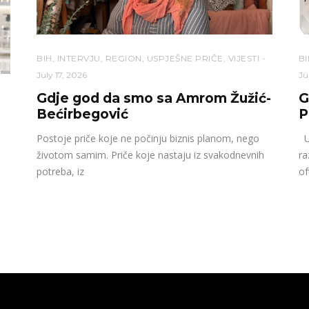
BIH
,
INTERVJU
,
REGION
,
USPJEŠNE PRIČE
,
VIJESTI
BI
July 17, 2026
Ju
Gdje god da smo sa Amrom Žužić-
G
Bećirbegović
P
Postoje priče koje ne počinju biznis planom, nego
U 
životom samim. Priče koje nastaju iz svakodnevnih
ra
potreba, iz
of