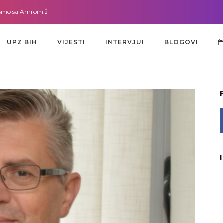
a Amrom Žužić-Bećirbegović
Gdje god da smo sa dr. Lejlom Pašić-Muradić
UPZ BIH
VIJESTI
INTERVJUI
BLOGOVI
UPZ BIH
VIJESTI
INTERVJUI
BLOGOVI