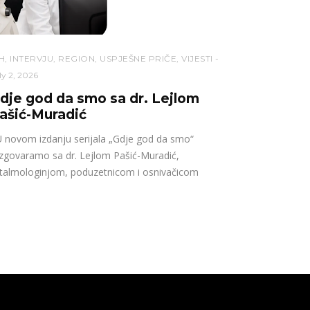
H
,
INTERVJU
,
REGION
,
USPJEŠNE PRIČE
,
VIJESTI
ly 2, 2026
dje god da smo sa dr. Lejlom
ašić-Muradić
novom izdanju serijala „Gdje god da smo“
zgovaramo sa dr. Lejlom Pašić-Muradić,
talmologinjom, poduzetnicom i osnivačicom