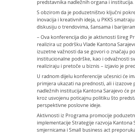
predstavnika nadležnih organa i institucija.
S obzirom da je poduzetništvo ključni pokr
inovacija i kreativnih ideja, u PKKS smatraj
diskusiju o trendovima, šansama i barijeram
– Ova konferencija dio je aktivnosti šire
realizira uz podršku Vlade Kantona Sarajev
izuzetne važnosti da se govori o značaju p
institucionalne podrške, kao i odvažnosti sv
realiziraju i pretoče u biznis – izjavio je
U radnom dijelu konferencije učesnici će ima
primjera ukazati na prednosti, ali i izazov
nadležnih institucija Kantona Sarajevo će 
kroz usvojenu poticajnu politiku što predsta
perspektivne poslovne ideje.
Aktivnosti iz Programa promocije poduzetn
implementacije Strategije razvoja Kantona S
smjernicama i Small business act preporuk