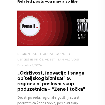
Related posts you may also like
REGION
,
SVIJET
,
UNCATEGORIZED
,
USPJEŠNE PRIČE
,
VIJESTI
,
ZANIMLJIVOSTI
December 1, 2024
„Održivost, inovacije i snaga
obiteljskog biznisa!” 9.
regionalni poslovni skup
poduzetnica – “Žene i točka”
Deveti po redu, regionalni godišnji susret
poduzetnica Žene i točka, poslovni skup