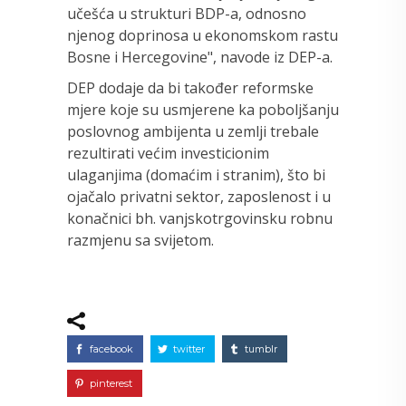
učešća u strukturi BDP-a, odnosno
njenog doprinosa u ekonomskom rastu
Bosne i Hercegovine", navode iz DEP-a.
DEP dodaje da bi također reformske
mjere koje su usmjerene ka poboljšanju
poslovnog ambijenta u zemlji trebale
rezultirati većim investicionim
ulaganjima (domaćim i stranim), što bi
ojačalo privatni sektor, zaposlenost i u
konačnici bh. vanjskotrgovinsku robnu
razmjenu sa svijetom.
facebook
twitter
tumblr
pinterest