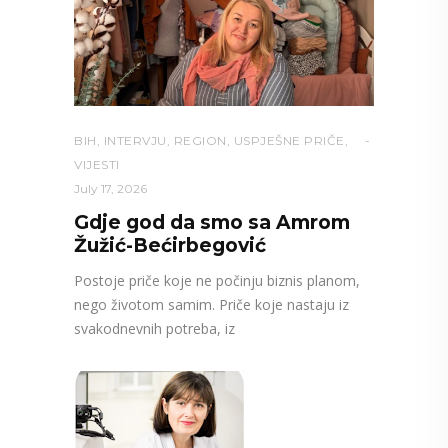
BIH
,
INTERVJU
,
REGION
,
USPJEŠNE PRIČE
,
VIJESTI
July 17, 2026
Gdje god da smo sa Amrom
Žužić-Bećirbegović
Postoje priče koje ne počinju biznis planom,
nego životom samim. Priče koje nastaju iz
svakodnevnih potreba, iz