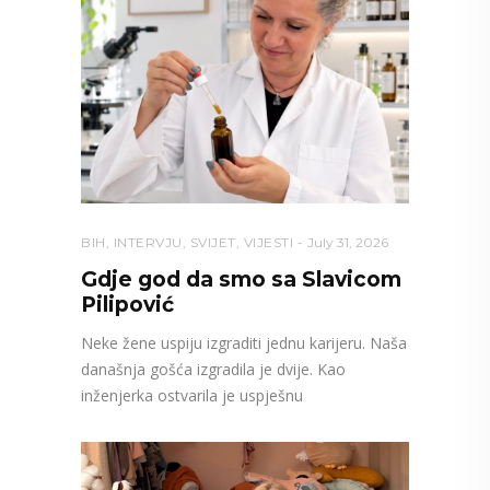
BIH
,
INTERVJU
,
SVIJET
,
VIJESTI
July 31, 2026
Gdje god da smo sa Slavicom
Pilipović
Neke žene uspiju izgraditi jednu karijeru. Naša
današnja gošća izgradila je dvije. Kao
inženjerka ostvarila je uspješnu