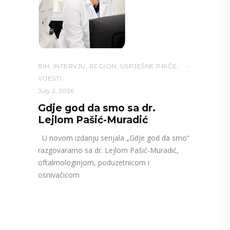
BIH
,
INTERVJU
,
REGION
,
USPJEŠNE PRIČE
,
VIJESTI
July 2, 2026
Gdje god da smo sa dr.
Lejlom Pašić-Muradić
U novom izdanju serijala „Gdje god da smo“
razgovaramo sa dr. Lejlom Pašić-Muradić,
oftalmologinjom, poduzetnicom i
osnivačicom