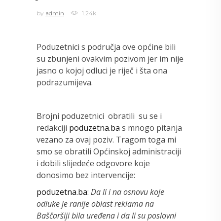
by
admin
1.24k
Poduzetnici s područja ove općine bili
su zbunjeni ovakvim pozivom jer im nije
jasno o kojoj odluci je riječ i šta ona
podrazumijeva.
Brojni poduzetnici obratili su se i
redakciji
poduzetna.ba
s mnogo pitanja
vezano za ovaj poziv. Tragom toga mi
smo se obratili Općinskoj administraciji
i dobili slijedeće odgovore koje
donosimo bez intervencije:
poduzetna.ba
:
Da li i na osnovu koje
odluke je ranije oblast reklama na
Baščaršiji bila uređena i da li su poslovni