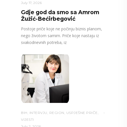
July 17, 2026
Gdje god da smo sa Amrom
Žužić-Bećirbegović
Postoje priče koje ne počinju biznis planom,
nego životom samim. Priče koje nastaju iz
svakodnevnih potreba, iz
BIH
,
INTERVJU
,
REGION
,
USPJEŠNE PRIČE
,
VIJESTI
July 2, 2026