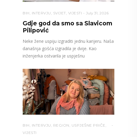
BIH
,
INTERVJU
,
SVIJET
,
VIJESTI
July 31, 2026
Gdje god da smo sa Slavicom
Pilipović
Neke žene uspiju izgraditi jednu karijeru. Naša
današnja gošća izgradila je dvije. Kao
inženjerka ostvarila je uspješnu
BIH
,
INTERVJU
,
REGION
,
USPJEŠNE PRIČE
,
VIJESTI