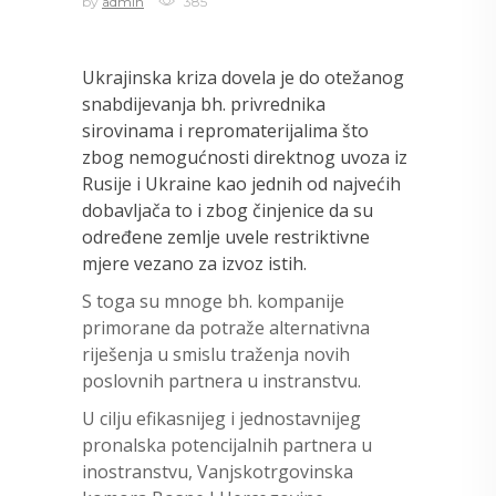
by
admin
385
Ukrajinska kriza dovela je do otežanog
snabdijevanja bh. privrednika
sirovinama i repromaterijalima što
zbog nemogućnosti direktnog uvoza iz
Rusije i Ukraine kao jednih od najvećih
dobavljača to i zbog činjenice da su
određene zemlje uvele restriktivne
mjere vezano za izvoz istih.
S toga su mnoge bh. kompanije
primorane da potraže alternativna
riješenja u smislu traženja novih
poslovnih partnera u instranstvu.
U cilju efikasnijeg i jednostavnijeg
pronalska potencijalnih partnera u
inostranstvu, Vanjskotrgovinska