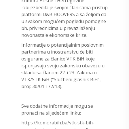
komora Bosne I Hercegovine
obijezbedila je svojim članicama pristup
platformi D&B HOOVERS a sa željom da
u svakom mogućem pogledu pomogne
bh. privrednicima u prevazilaženju
novonastale ekonomske krize.
Informacije o potencijalnim poslovnim
partnerima u inostranstvu će biti
osigurane za članice VTK BiH koje
ispunjavaju svoju zakonsku obavezu u
skladu sa članom 22. i 23. Zakona o
VTK/STK BiH (“Službeni glasnik BiH”,
broj: 30/01 i 72/13).
Sve dodatne informacije mogu se
pronaći na slijedećem linku:
https://komorabih.ba/vtk-stk-bih-