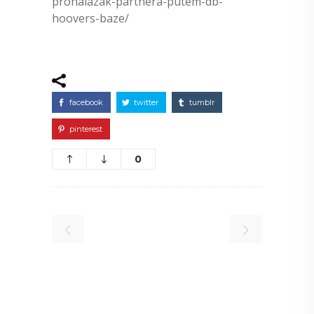
pronalazak-partnera-putem-db-
hoovers-baze/
facebook
twitter
tumblr
pinterest
0