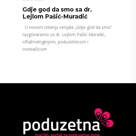
Gdje god da smo sa dr.
Lejlom Pašić-Muradić
U novom izdanju serijala „Gdje god da smo“
razgovaramo sa dr. Lejlom Pašić-Muradić,
oftalmologinjom, poduzetnicom i
osnivačicom