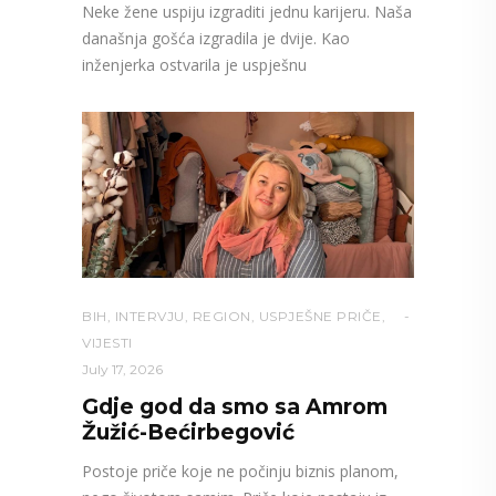
Neke žene uspiju izgraditi jednu karijeru. Naša
današnja gošća izgradila je dvije. Kao
inženjerka ostvarila je uspješnu
BIH
,
INTERVJU
,
REGION
,
USPJEŠNE PRIČE
,
VIJESTI
July 17, 2026
Gdje god da smo sa Amrom
Žužić-Bećirbegović
Postoje priče koje ne počinju biznis planom,