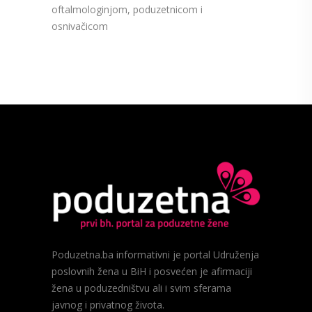
oftalmologinjom, poduzetnicom i
osnivačicom
Poduzetna.ba informativni je portal Udruženja
poslovnih žena u BiH i posvećen je afirmaciji
žena u poduzedništvu ali i svim sferama
javnog i privatnog života.