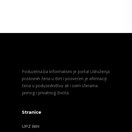
Poduzetna.ba informativni je portal Udruženja
poslovnih žena u BiH i posvećen je afirmaciji
žena u poduzedništvu ali i svim sferama
javnog i privatnog života.
Stranice
UPZ BIH