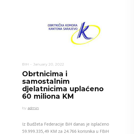
BIH
January 20, 2022
Obrtnicima i
samostalnim
djelatnicima uplaćeno
60 miliona KM
by
admin
Iz Budžeta Federacije BiH danas je isplaćeno
59.999.335,49 KM za 24.766 korisnika u FBiH