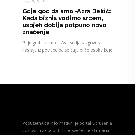
May 21, 2026
Gdje god da smo -Azra Bekić:
Kada biznis vodimo srcem,
uspjeh dobija potpuno novo
značenje
Gdje god da smo – Ova serija razgovora
nastaje iz potrebe da se čuju priče osoba koje
Poduzetna.ba informativni je portal Udruženja
poslovnih žena u BiH i posvećen je afirmaciji