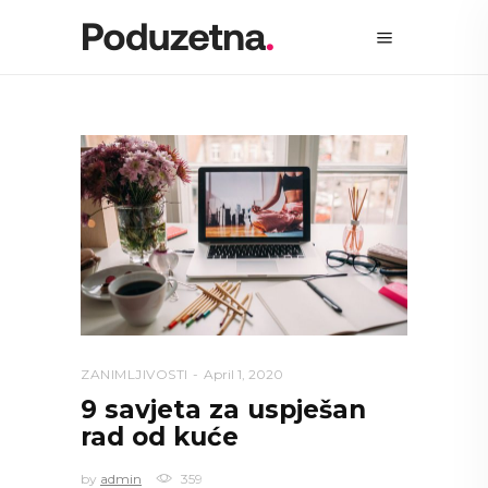
ZANIMLJIVOSTI
April 1, 2020
9 savjeta za uspješan
rad od kuće
by
admin
359