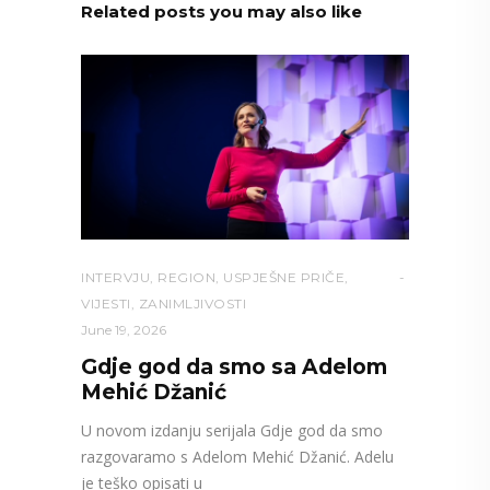
Related posts you may also like
INTERVJU
,
REGION
,
USPJEŠNE PRIČE
,
VIJESTI
,
ZANIMLJIVOSTI
June 19, 2026
Gdje god da smo sa Adelom
Mehić Džanić
U novom izdanju serijala Gdje god da smo
razgovaramo s Adelom Mehić Džanić. Adelu
je teško opisati u