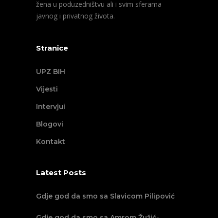
žena u poduzedništvu ali i svim sferama
javnog i privatnog života.
Stranice
UPZ BIH
Vijesti
Intervjui
Blogovi
Kontakt
Latest Posts
Gdje god da smo sa Slavicom Pilipović
Gdje god da smo sa Amrom Žužić-