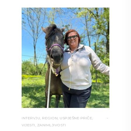
INTERVJU
,
REGION
,
USPJEŠNE PRIČE
,
VIJESTI
,
ZANIMLJIVOSTI