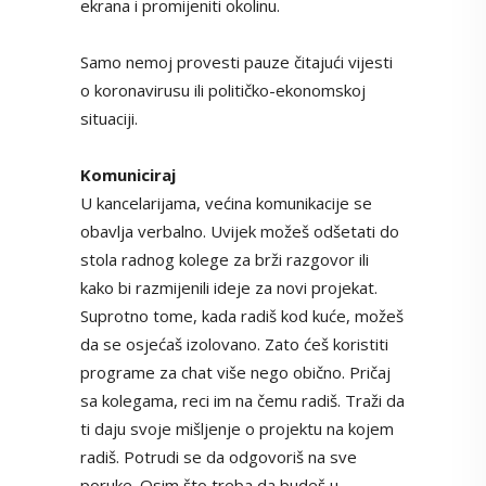
ekrana i promijeniti okolinu.
Samo nemoj provesti pauze čitajući vijesti
o koronavirusu ili političko-ekonomskoj
situaciji.
Komuniciraj
U kancelarijama, većina komunikacije se
obavlja verbalno. Uvijek možeš odšetati do
stola radnog kolege za brži razgovor ili
kako bi razmijenili ideje za novi projekat.
Suprotno tome, kada radiš kod kuće, možeš
da se osjećaš izolovano. Zato ćeš koristiti
programe za chat više nego obično. Pričaj
sa kolegama, reci im na čemu radiš. Traži da
ti daju svoje mišljenje o projektu na kojem
radiš. Potrudi se da odgovoriš na sve
poruke. Osim što treba da budeš u