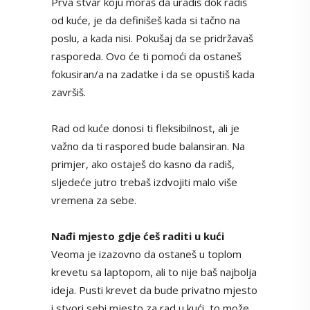
Prva stvar koju moraš da uradiš dok radiš
od kuće, je da definišeš kada si tačno na
poslu, a kada nisi. Pokušaj da se pridržavaš
rasporeda. Ovo će ti pomoći da ostaneš
fokusiran/a na zadatke i da se opustiš kada
završiš.
Rad od kuće donosi ti fleksibilnost, ali je
važno da ti raspored bude balansiran. Na
primjer, ako ostaješ do kasno da radiš,
sljedeće jutro trebaš izdvojiti malo više
vremena za sebe.
Nađi mjesto gdje ćeš raditi u kući
Veoma je izazovno da ostaneš u toplom
krevetu sa laptopom, ali to nije baš najbolja
ideja. Pusti krevet da bude privatno mjesto
i stvori sebi mjesto za rad u kući, to može