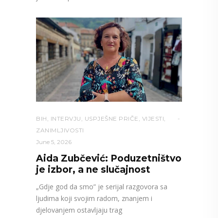
BIH
,
INTERVJU
,
USPJEŠNE PRIČE
,
VIJESTI
,
ZANIMLJIVOSTI
June 5, 2026
Aida Zubčević: Poduzetništvo
je izbor, a ne slučajnost
„Gdje god da smo” je serijal razgovora sa
ljudima koji svojim radom, znanjem i
djelovanjem ostavljaju trag