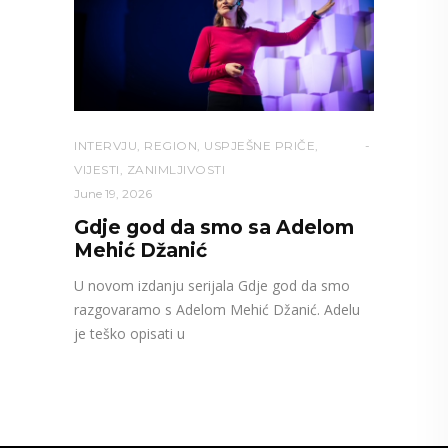
INTERVJU
,
REGION
,
USPJEŠNE PRIČE
,
VIJESTI
,
ZANIMLJIVOSTI
June 19, 2026
Gdje god da smo sa Adelom
Mehić Džanić
U novom izdanju serijala Gdje god da smo
razgovaramo s Adelom Mehić Džanić. Adelu
je teško opisati u