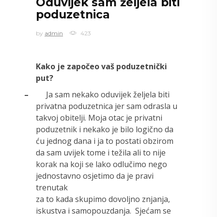
Oduvijek sam željela biti
poduzetnica
by
admin
423
Kako je započeo vaš poduzetnički
put?
–
Ja sam nekako oduvijek željela biti
privatna poduzetnica jer sam odrasla u
takvoj obitelji. Moja otac je privatni
poduzetnik i nekako je bilo logično da
ću jednog dana i ja to postati obzirom
da sam uvijek tome i težila ali to nije
korak na koji se lako odlučimo nego
jednostavno osjetimo da je pravi
trenutak
za to kada skupimo dovoljno znjanja,
iskustva i samopouzdanja.
Sjećam se