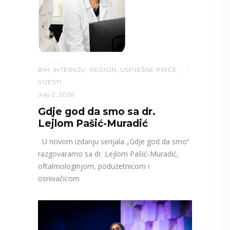
BIH
,
INTERVJU
,
REGION
,
USPJEŠNE PRIČE
,
VIJESTI
July 2, 2026
Gdje god da smo sa dr.
Lejlom Pašić-Muradić
U novom izdanju serijala „Gdje god da smo“
razgovaramo sa dr. Lejlom Pašić-Muradić,
oftalmologinjom, poduzetnicom i
osnivačicom