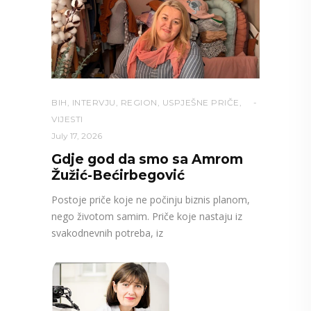
BIH
,
INTERVJU
,
REGION
,
USPJEŠNE PRIČE
,
VIJESTI
July 17, 2026
Gdje god da smo sa Amrom
Žužić-Bećirbegović
Postoje priče koje ne počinju biznis planom,
nego životom samim. Priče koje nastaju iz
svakodnevnih potreba, iz