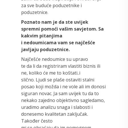
za sve buduće poduzetnike i
poduzetnice.
Poznato nam je da ste uvijek
spremni pomoći vašim savjetom. Sa
kakvim pitanjima
i nedoumicama vam se najčešće
javljaju poduzetnice.
Najčešće nedoumice su upravo
te da li da registriram vlastiti biznis ili
ne, koliko će me to koštati..i
slično. Ljudi se plaše ostaviti stalni
posao koji možda i ne vole ali im donosi
siguran novac. Ja sam uvijek tu da to
nekako zajedno objektivno sagledamo,
uradimo analizu snaga i slabosti i
donesemo kvalitetan zaključak.
Također često
mi se obraćaju da im pomognem