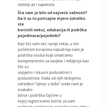
obitelji ali i zajednice.
Šta vam je bilo od najveće važnosti?
Da li su to poticajne mjere (ukoliko
ste
koristili neku), edukacija ili podrška
pojedinaca/pojedinki?
Kao što sam već ranije rekla, u tim
početnim koracima najvažnija nam je
podrška osoba koje smatramo
kompetentnim za savjete i mišljenja kao
što su
uspješni i iskusni
poduzetnici i
poduzetnice. Kada od njih dobijemo
određeni “vjetar u leđa” onda nam je
svakako
bitna i podrška Općine u
kojoj
registriramo biznis. Ja sam
prilikom registracije prijavila svoju ideju