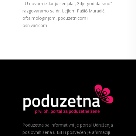
U novom izdanju serijala „Gdje god da smo“
razgovaramo sa dr. Lejlom Pašić-Muradić,
oftalmologinjom, poduzetnicom i
osnivačicom
Poduzetna.ba informativni je portal Udruženja
poslovnih žena u BiH i posvećen je afirmaciji