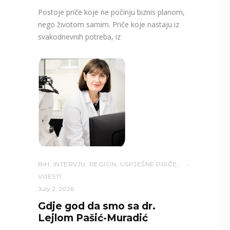
Postoje priče koje ne počinju biznis planom,
nego životom samim. Priče koje nastaju iz
svakodnevnih potreba, iz
BIH
,
INTERVJU
,
REGION
,
USPJEŠNE PRIČE
,
VIJESTI
July 2, 2026
Gdje god da smo sa dr.
Lejlom Pašić-Muradić