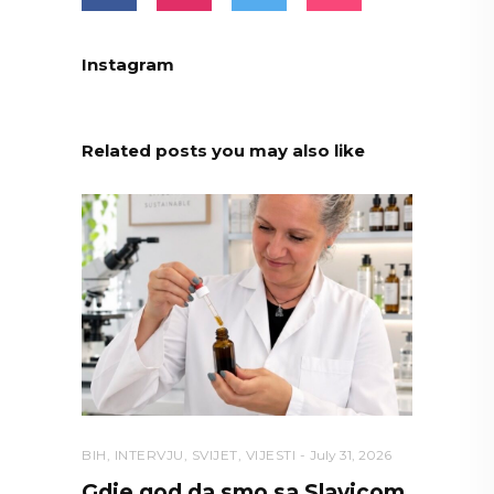
Instagram
Related posts you may also like
BIH
,
INTERVJU
,
SVIJET
,
VIJESTI
July 31, 2026
Gdje god da smo sa Slavicom