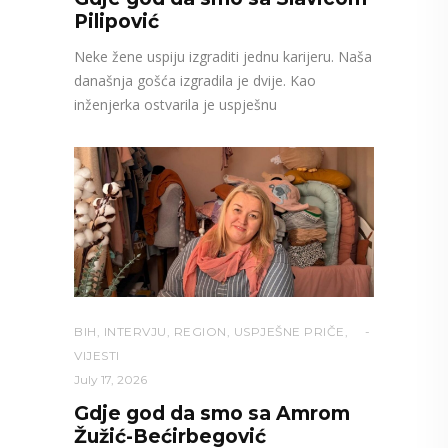
Pilipović
Neke žene uspiju izgraditi jednu karijeru. Naša
današnja gošća izgradila je dvije. Kao
inženjerka ostvarila je uspješnu
BIH
,
INTERVJU
,
REGION
,
USPJEŠNE PRIČE
,
VIJESTI
July 17, 2026
Gdje god da smo sa Amrom
Žužić-Bećirbegović