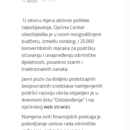
by
admin
340
U okviru mjera aktivne politike
zapošljavanja, Općina Centar
obezbijedila je u svom ovogodišnjem
budžetu, između ostalog, i 25.000
konvertibilnih maraka za podršku
očuvanju i unapređenju obrtničke
djelatnosti, posebno starih i
tradicionalnih zanata.
Javni poziv za dodjelu podsticajnih
bespovratnih sredstava namijenjenih
podršci razvoju obrta objavljen je u
dnevnom listu ”Oslobođenje” i na
općinskoj
web stranici
.
Namjena ovih finansijskih poticaja je
poboljšanje uslova rada obrtničke