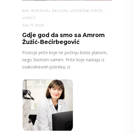
BIH
,
INTERVJU
,
REGION
,
USPJEŠNE PRIČE
,
VIJESTI
July 17, 2026
Gdje god da smo sa Amrom
Žužić-Bećirbegović
Postoje priče koje ne počinju biznis planom,
nego životom samim. Priče koje nastaju iz
svakodnevnih potreba, iz