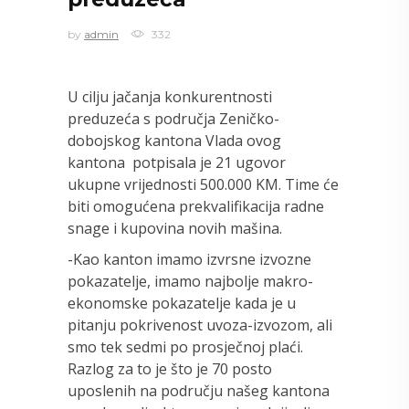
by
admin
332
U cilju jačanja konkurentnosti
preduzeća s područja Zeničko-
dobojskog kantona Vlada ovog
kantona potpisala je 21 ugovor
ukupne vrijednosti 500.000 KM. Time će
biti omogućena prekvalifikacija radne
snage i kupovina novih mašina.
-Kao kanton imamo izvrsne izvozne
pokazatelje, imamo najbolje makro-
ekonomske pokazatelje kada je u
pitanju pokrivenost uvoza-izvozom, ali
smo tek sedmi po prosječnoj plaći.
Razlog za to je što je 70 posto
uposlenih na području našeg kantona