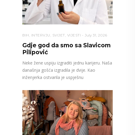
BIH
,
INTERVJU
,
SVIJET
,
VIJESTI
July 31, 2026
Gdje god da smo sa Slavicom
Pilipović
Neke žene uspiju izgraditi jednu karijeru. Naša
današnja gošća izgradila je dvije. Kao
inženjerka ostvarila je uspješnu