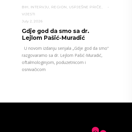
BIH
,
INTERVJU
,
REGION
,
USPJEŠNE PRIČE
,
VIJESTI
July 2, 2026
Gdje god da smo sa dr.
Lejlom Pašić-Muradić
U novom izdanju serijala „Gdje god da smo“
razgovaramo sa dr. Lejlom Pašić-Muradić,
oftalmologinjom, poduzetnicom i
osnivačicom