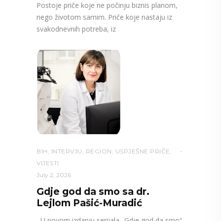
Postoje priče koje ne počinju biznis planom,
nego životom samim. Priče koje nastaju iz
svakodnevnih potreba, iz
BIH
,
INTERVJU
,
REGION
,
USPJEŠNE PRIČE
,
VIJESTI
July 2, 2026
Gdje god da smo sa dr.
Lejlom Pašić-Muradić
U novom izdanju serijala „Gdje god da smo“