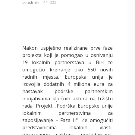
by
admin
335
Nakon uspješno realizirane prve faze
projekta koji je pomogao u osnivanju
19 lokalnih partnerstava u BiH te
omogućio kreiranje oko 550 novih
radnih mjesta, Europska unija je
izdvojila dodatnih 4 miliona eura za
nastavak podrške partnerskim
inicijativama ključnih aktera na tržištu
rada. Projekt „Podrška Europske unije
lokalnim partnerstvima za
zapošljavanje – Faza II“ će omogućiti
predstavnicima lokalnih vlasti,
obrazovnog sektora, poslodavcima,