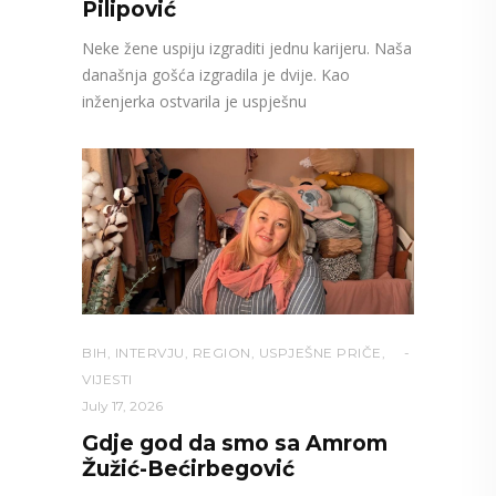
Pilipović
Neke žene uspiju izgraditi jednu karijeru. Naša
današnja gošća izgradila je dvije. Kao
inženjerka ostvarila je uspješnu
BIH
,
INTERVJU
,
REGION
,
USPJEŠNE PRIČE
,
VIJESTI
July 17, 2026
Gdje god da smo sa Amrom
Žužić-Bećirbegović