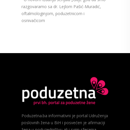
razgovaramo sa dr. Lejlom Pašić-Muradić,
oftalmologinjom, poduzetnicom i
osnivačicom
Poduzetna.ba informativni je portal Udruženja
poslovnih žena u BiH i posvećen je afirmaciji
žena u poduzedništvu ali i svim sferama