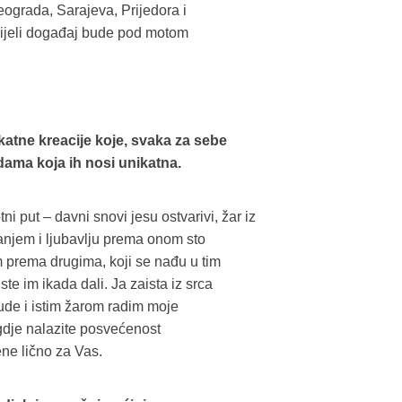
Beograda, Sarajeva, Prijedora i
 cijeli događaj bude pod motom
ikatne kreacije koje, svaka za sebe
dama koja ih nosi unikatna.
tni put
–
davni snovi jesu ostvarivi, žar iz
ganjem i ljubavlju prema onom sto
 prema drugima, koji se nađu u tim
e im ikada dali. Ja zaista iz srca
ude i istim žarom radim moje
 gdje nalazite posvećenost
ne lično za Vas.