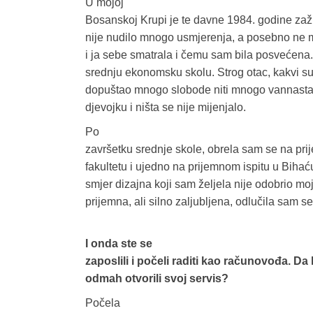
U mojoj
Bosanskoj Krupi je te davne 1984. godine zaž
nije nudilo mnogo usmjerenja, a posebno ne 
i ja sebe smatrala i čemu sam bila posvećena.
srednju ekonomsku skolu. Strog otac, kakvi su b
dopuštao mnogo slobode niti mnogo vannastav
djevojku i ništa se nije mijenjalo.
Po
završetku srednje skole, obrela sam se na pr
fakultetu i ujedno na prijemnom ispitu u Bihać
smjer dizajna koji sam željela nije odobrio mo
prijemna, ali silno zaljubljena, odlučila sam se
I onda ste se
zaposlili i počeli raditi kao računovođa. Da li
odmah otvorili svoj servis?
Počela