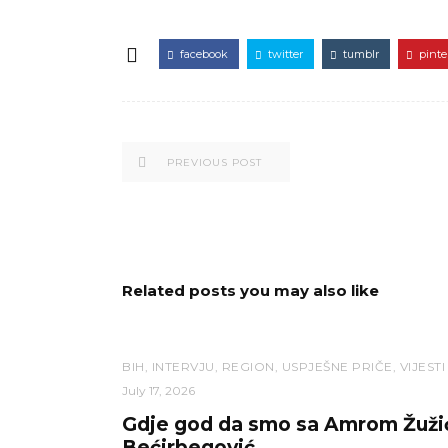
facebook
twitter
tumblr
pinte
PREVIOUS POST
Related posts you may also like
BIH
,
INTERVJU
,
REGION
,
USPJEŠNE PRIČE
,
VIJESTI
July 17, 2026
Gdje god da smo sa Amrom Žuži
Bećirbegović