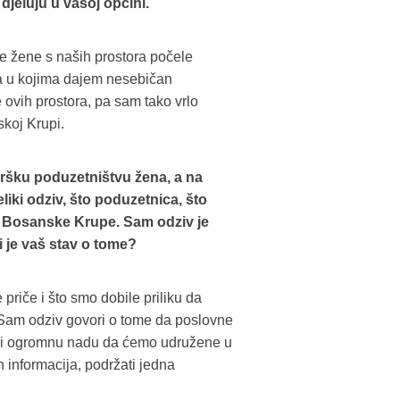
 djeluju u vašoj općini.
e žene s naših prostora počele
ja u kojima dajem nesebičan
ovih prostora, pa sam tako vrlo
koj Krupi.
dršku poduzetništvu žena, a na
liki odziv, što poduzetnica, što
 iz Bosanske Krupe. Sam odziv je
i je vaš stav o tome?
priče i što smo dobile priliku da
 Sam odziv govori o tome da poslovne
ju i ogromnu nadu da ćemo udružene u
h informacija, podržati jedna