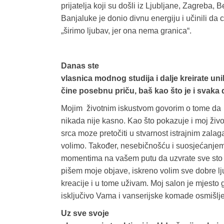
prijatelja koji su došli iz Ljubljane, Zagreba, 
Banjaluke je donio divnu energiju i učinili da
„širimo ljubav, jer ona nema granica“.
Danas ste
vlasnica modnog studija i dalje kreirate un
čine posebnu priču, baš kao što je i svaka 
Mojim
ž
ivotnim
iskustvom
govorim o tome da
nikada nije kasno. Kao što pokazuje i moj živo
srca moze pretočiti u stvarnost istrajnim zala
volimo. Također, nesebičnošću i suosjećanjem
momentima na vašem putu da uzvrate sve sto st
pišem moje objave, iskreno volim sve dobre lj
kreacije i u tome uživam. Moj salon je mjesto
isključivo Vama i vanserijske komade osmišlje
Uz sve svoje