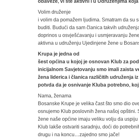
obaveze, vi ste aktivni i u Udruženjima koja
Volim druženje
i volim da pomažem ljudima. Smatram da su s
buditi. Budući da sam članica takvih udružen
doprinos u osvješćavanju i usmjeravanju žene 
aktivna u udruženju Ujedinjene žene u Bosans
Krupa je jedna od
šest općina u kojoj je osnovan Klub za po
inicijalnom Savjetovanju smo imali zaista ve
žena liderica i članica različitih udruženja
potvda da je osnivanje Kluba potrebno, koj
Nama, ženama
Bosanske Krupe je velika čast što smo dio ove 
osnujemo Klub poslovnih žena našoj opštini.
žene naše općine imaju veliku volju da uspi
Klub lakše ostvariti saradnju, doći do potrebni
drugu i na koncu…zajedno smo jače!