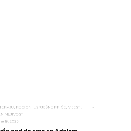
NTERVJU
,
REGION
,
USPJEŠNE PRIČE
,
VIJESTI
,
NIMLJIVOSTI
ne 19, 2026