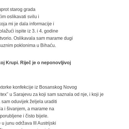
prot starog grada
m oslikavati svilu i
oja mi je dala informacije i
ažući ispite iz 3. i 4. godine
otvorio. Oslikavala sam marame dugi
suznim poklonima u Bihaću.
oj Krupi. Riječ je o neponovljivoj
ktorke konfekcije iz Bosanskog Novog
itex" u Sarajevu za koji sam saznala od nje, i koji je
sam oduvijek željela uraditi
ila i šivanjem, a marame na
orubljene i čisto bijele.
u junu održava III Austrijski