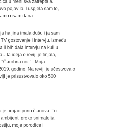
jčica u meni sva zatreptala.
vo pojavila. I uspjela sam to,
o samo osam dana.
ja haljina imala dušu i ja sam
a TV gostovanje i intervju. Između
li bih dala intervju na kuli u
ta ideja o reviji je tinjala,
ao "Čarobna noc" . Moja
019. godine. Na reviji je učestvovalo
iji je prisustvovalo oko 500
ega je brojao puno članova. Tu
li ambijent, preko snimatelja,
ostiju, moje porodice i