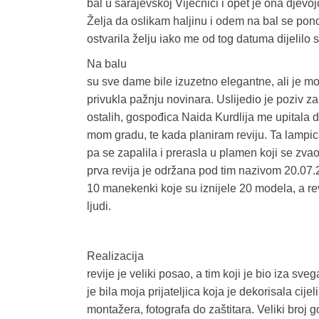
bal u sarajevskoj Vijećnici i opet je ona djevo
Želja da oslikam haljinu i odem na bal se pono
ostvarila želju iako me od tog datuma dijelil
Na balu
su sve dame bile izuzetno elegantne, ali je mo
privukla pažnju novinara. Uslijedio je poziv z
ostalih, gospođica Naida Kurdlija me upitala da 
mom gradu, te kada planiram reviju. Ta lampica…
pa se zapalila i prerasla u plamen koji se zv
prva revija je održana pod tim nazivom 20.07.2
10 manekenki koje su iznijele 20 modela, a rev
ljudi.
Realizacija
revije je veliki posao, a tim koji je bio iza sv
je bila moja prijateljica koja je dekorisala cije
montažera, fotografa do zaštitara. Veliki broj g