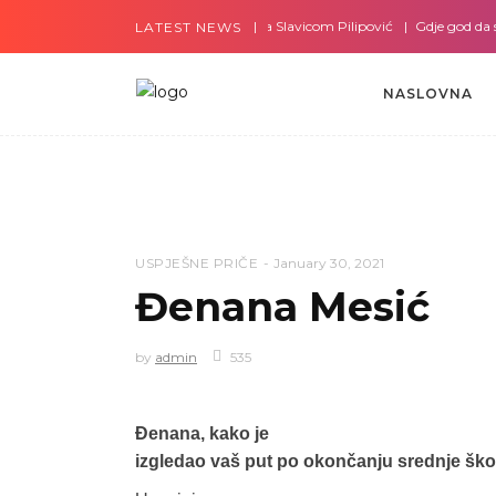
Gdje god da smo sa Slavicom Pilipović
Gdje god da smo s
LATEST NEWS
NASLOVNA
USPJEŠNE PRIČE
January 30, 2021
Đenana Mesić
by
admin
535
Đenana, kako je
izgledao vaš put po okončanju srednje ško