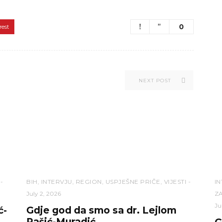
0
rest
NEXT POST
BIH
,
INTERVJU
,
REGION
,
USPJEŠNE PRIČE
,
VIJESTI
I
July 2, 2026
ZA
Ju
ć-
Gdje god da smo sa dr. Lejlom
Pašić-Muradić