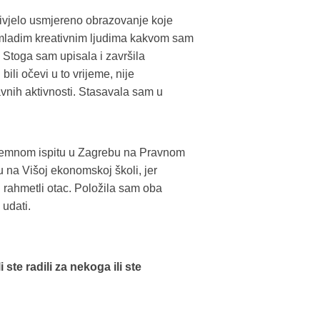
ivjelo usmjereno obrazovanje koje
mladim kreativnim ljudima kakvom sam
 Stoga sam upisala i završila
ili očevi u to vrijeme, nije
nih aktivnosti. Stasavala sam u
ijemnom ispitu u Zagrebu na Pravnom
u na Višoj ekonomskoj školi, jer
j rahmetli otac. Položila sam oba
 udati.
 ste radili za nekoga ili ste