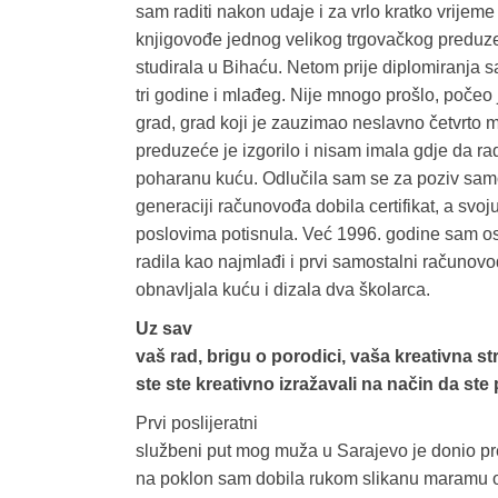
sam raditi nakon udaje i za vrlo kratko vrijem
knjigovođe jednog velikog trgovačkog preduze
studirala u Bihaću. Netom prije diplomiranja s
tri godine i mlađeg. Nije mnogo prošlo, počeo 
grad, grad koji je zauzimao neslavno četvrto 
preduzeće je izgorilo i nisam imala gdje da rad
poharanu kuću. Odlučila sam se za poziv sam
generaciji računovođa dobila certifikat, a svo
poslovima potisnula. Već 1996. godine sam o
radila kao najmlađi i prvi samostalni računo
obnavljala kuću i dizala dva školarca.
Uz sav
vaš rad, brigu o porodici, vaša kreativna str
ste ste kreativno izražavali na način da ste
Prvi poslijeratni
službeni put mog muža u Sarajevo je donio pre
na poklon sam dobila rukom slikanu maramu od