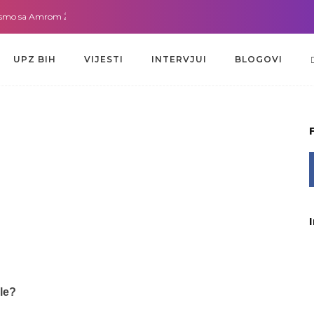
a Amrom Žužić-Bećirbegović
Gdje god da smo sa dr. Lejlom Pašić-Muradić
UPZ BIH
VIJESTI
INTERVJUI
BLOGOVI
le?