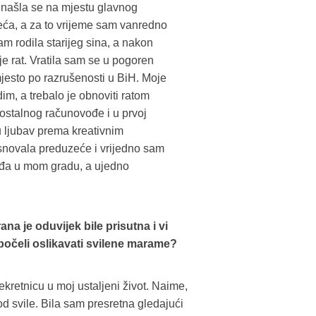
e našla se na mjestu glavnog
ća, a za to vrijeme sam vanredno
am rodila starijeg sina, a nakon
je rat. Vratila sam se u pogoren
mjesto po razrušenosti u BiH. Moje
im, a trebalo je obnoviti ratom
ostalnog računovođe i u prvoj
ju ljubav prema kreativnim
snovala preduzeće i vrijedno sam
vođa u mom gradu, a ujedno
ana je oduvijek bile prisutna i vi
 počeli oslikavati svilene marame?
kretnicu u moj ustaljeni život. Naime,
 svile. Bila sam presretna gledajući