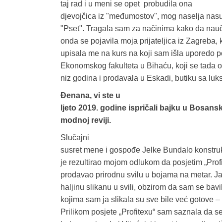
taj rad i u meni se opet
probudila ona
djevojčica iz "međumostov", mog naselja nasu
"Pset". Tragala sam za načinima kako da nauči
onda se pojavila moja prijateljica iz Zagreba, k
upisala me na kurs na koji sam išla uporedo pol
Ekonomskog fakulteta u Bihaću, koji se tada 
niz godina i prodavala u Eskadi, butiku sa
luk
Đenana, vi ste u
ljeto 2019. godine ispričali bajku u Bosansk
modnoj reviji.
Slučajni
susret mene i gospođe Jelke Bundalo konstru
je rezultirao mojom odlukom da posjetim
„Prof
prodavao prirodnu svilu u bojama na metar. Ja 
haljinu slikanu u svili, obzirom da sam se bav
kojima sam ja slikala su sve bile već gotove – p
Prilikom posjete „Profitexu“ sam saznala da se 