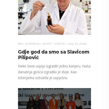
BIH
,
INTERVJU
,
SVIJET
,
VIJESTI
July 31, 2026
Gdje god da smo sa Slavicom
Pilipović
Neke žene uspiju izgraditi jednu karijeru. Naša
današnja gošća izgradila je dvije. Kao
inženjerka ostvarila je uspješnu