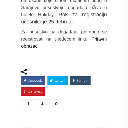
da osobe koje u tom momentu budu u
Sarajevu prisustvuju događaju uživo u
Rok za registraciju
hotelu Holiday.
učesnika je 25. februar.
Za prisustvo na događaju, potrebno se
registrovati na sljedećem linku:
Prijavni
obrazac
facebook
twitter
tumblr
pinterest
0