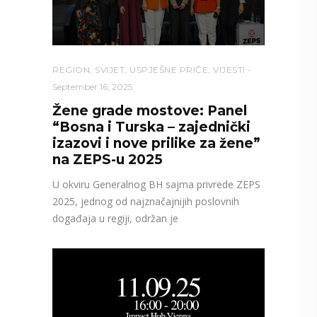
REGION
,
SVIJET
,
USPJEŠNE PRIČE
,
VIJESTI
September 16, 2025
Žene grade mostove: Panel
“Bosna i Turska – zajednički
izazovi i nove prilike za žene”
na ZEPS-u 2025
U okviru Generalnog BH sajma privrede ZEPS
2025, jednog od najznačajnijih poslovnih
događaja u regiji, održan je