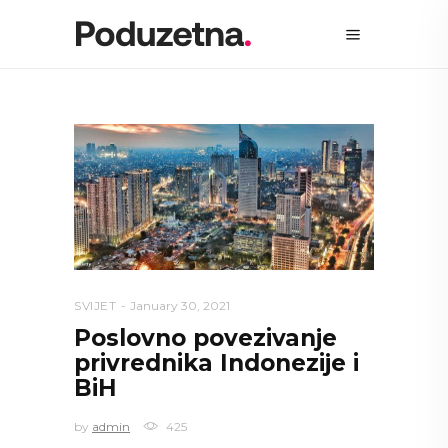
SVIJET
January 30, 2021
Poslovno povezivanje
privrednika Indonezije i
BiH
by
admin
425